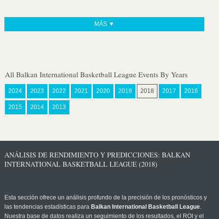
MÁS ▼
All Balkan International Basketball League Events By Years
2024
2023
2022
2021
2020
2019
2018
2017
2016
2015
2014
2013
ANÁLISIS DE RENDIMIENTO Y PREDICCIONES: BALKAN
INTERNATIONAL BASKETBALL LEAGUE (2018)
Esta sección ofrece un análisis profundo de la precisión de los pronósticos y
las tendencias estadísticas para
Balkan International Basketball League
.
Nuestra base de datos realiza un seguimiento de los resultados, el ROI y el