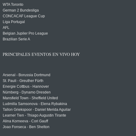
WTA Toronto
German 2 Bundesliga
CONCACAF League Cup
Liga Portugal
AFL
Belgian Jupiler Pro League
Brazilian Serie A
PRINCIPALES EVENTOS EN VIVO HOY
Arsenal - Borussia Dortmund
St. Pauli - Greuther Fürth
Energie Cottbus - Hannover
Nürnberg - Dynamo Dresden
Mansfield Town - Sheffield United
Ludmilla Samsonova - Elena Rybakina
Tallon Griekspoor - Daniel Merida Aguilar
Learner Tien - Thiago Augustin Tirante
Alina Korneeva - Cori Gauff
Joao Fonseca - Ben Shelton