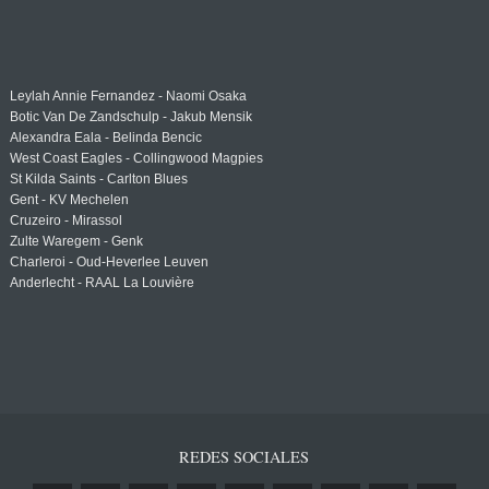
Leylah Annie Fernandez - Naomi Osaka
Botic Van De Zandschulp - Jakub Mensik
Alexandra Eala - Belinda Bencic
West Coast Eagles - Collingwood Magpies
St Kilda Saints - Carlton Blues
Gent - KV Mechelen
Cruzeiro - Mirassol
Zulte Waregem - Genk
Charleroi - Oud-Heverlee Leuven
Anderlecht - RAAL La Louvière
REDES SOCIALES