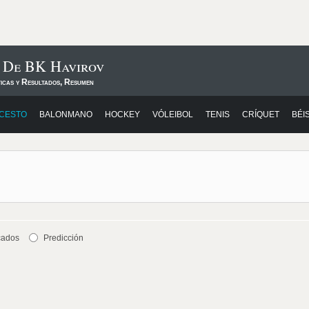
s De BK Havirov
ticas y Resultados, Resumen
CESTO
BALONMANO
HOCKEY
VÓLEIBOL
TENIS
CRÍQUET
BÉI
cados
Predicción