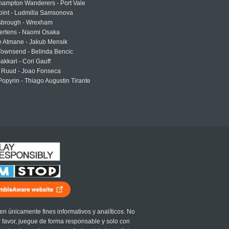
hampton Wanderers - Port Vale
oint - Ludmilla Samsonova
sbrough - Wrexham
ertens - Naomi Osaka
e Atmane - Jakub Mensik
Townsend - Belinda Bencic
akkari - Cori Gauff
 Ruud - Joao Fonseca
Popyrin - Thiago Augustin Tirante
en únicamente fines informativos y analíticos. No
r favor, juegue de forma responsable y solo con