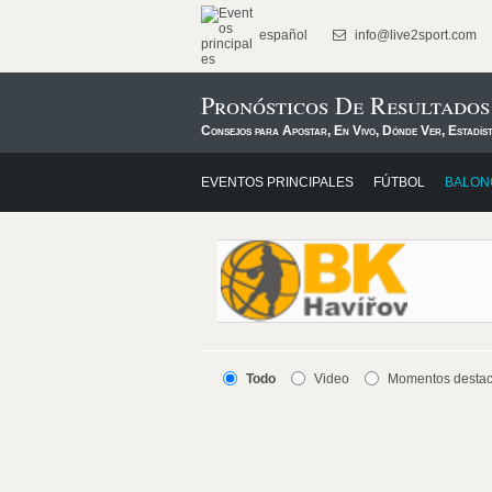
español
info@live2sport.com
Pronósticos De Resultado
Consejos para Apostar, En Vivo, Dónde Ver, Estadís
EVENTOS PRINCIPALES
FÚTBOL
BALON
Todo
Video
Momentos desta