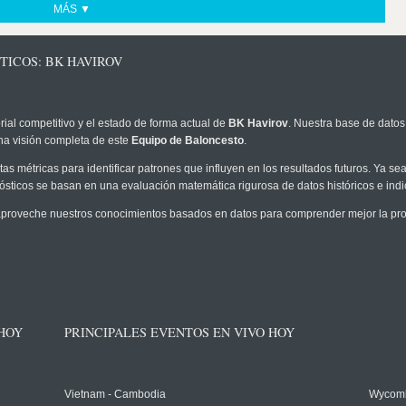
MÁS ▼
TICOS: BK HAVIROV
rial competitivo y el estado de forma actual de
BK Havirov
. Nuestra base de datos 
na visión completa de este
Equipo de Baloncesto
.
as métricas para identificar patrones que influyen en los resultados futuros. Ya sea 
onósticos se basan en una evaluación matemática rigurosa de datos históricos e ind
proveche nuestros conocimientos basados en datos para comprender mejor la proba
 HOY
PRINCIPALES EVENTOS EN VIVO HOY
Vietnam - Cambodia
Wycomb