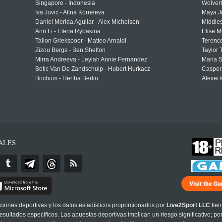
Singapore - Indonesia
Wolver
Iva Jovic - Alina Korneeva
Maya J
Daniel Merida Aguilar - Alex Michelsen
Middle
Ann Li - Elena Rybakina
Elise M
Tallon Griekspoor - Matteo Arnaldi
Terenc
Zizou Bergs - Ben Shelton
Taylor 
Mirra Andreeva - Leylah Annie Fernandez
Maria S
Botic Van De Zandschulp - Hubert Hurkacz
Casper
Bochum - Hertha Berlin
Alexei 
ALES
cciones deportivas y los datos estadísticos proporcionados por
Live2Sport LLC
tien
sultados específicos. Las apuestas deportivas implican un riesgo significativo; po