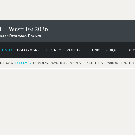
L1 West En 2026
ticas y Resultados, Resumen
CESTO
BALONMANO
HOCKEY
VÓLEIBOL
TENIS
CRÍQUET
BÉI
ERDAY
TODAY
TOMORROW
10/08 MON
11/08 TUE
12/08 WED
13/