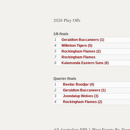
2026 Play Offs
1/8-finals
1
Geraldton Buccaneers (1)
4
Willetton Tigers (5)
5
Rockingham Flames (2)
7
Rockingham Flames
8
Kalamunda Eastern Suns (6)
Quarter-finals
1
Beeliar Boodjar (4)
2
Geraldton Buccaneers (1)
3
Joondalup Wolves (3)
4
Rockingham Flames (2)
All Australian NBL1 West Events By Year