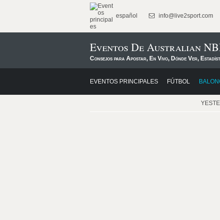
español
info@live2sport.com
Eventos De Australian NB
Consejos para Apostar, En Vivo, Dónde Ver, Estadís
EVENTOS PRINCIPALES
FÚTBOL
BALON
YEST