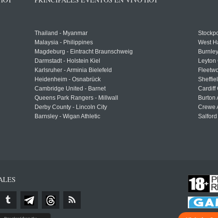
Thailand - Myanmar
Stockpo
Malaysia - Philippines
West H
Magdeburg - Eintracht Braunschweig
Burnley
Darmstadt - Holstein Kiel
Leyton 
Karlsruher - Arminia Bielefeld
Fleetwo
Heidenheim - Osnabrück
Sheffi
Cambridge United - Barnet
Cardiff
Queens Park Rangers - Millwall
Burton 
Derby County - Lincoln City
Crewe A
Barnsley - Wigan Athletic
Salford
ALES