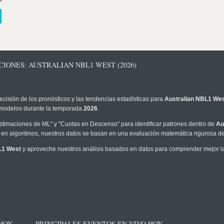
IONES: AUSTRALIAN NBL1 WEST (2026)
ecisión de los pronósticos y las tendencias estadísticas para
Australian NBL1 We
os modelos durante la temporada
2026
.
timaciones de ML" y "Cuotas en Descenso" para identificar patrones dentro de
Au
en algoritmos, nuestros datos se basan en una evaluación matemática rigurosa de 
L1 West
y aproveche nuestros análisis basados en datos para comprender mejor la 
 HOY
PRINCIPALES EVENTOS EN VIVO HOY