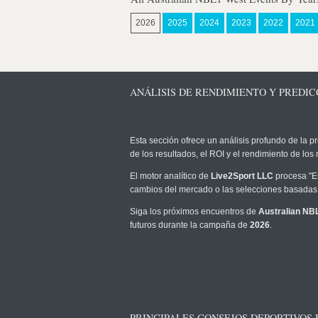
2026
2025
2024
2023
2022
2021
ANÁLISIS DE RENDIMIENTO Y PREDICC
Esta sección ofrece un análisis profundo de la pr
de los resultados, el ROI y el rendimiento de l
El motor analítico de
Live2Sport LLC
procesa "Es
cambios del mercado o las selecciones basadas 
Siga los próximos encuentros de
Australian NB
futuros durante la campaña de
2026
.
PRINCIPALES CONSEJOS DEPORTIVOS