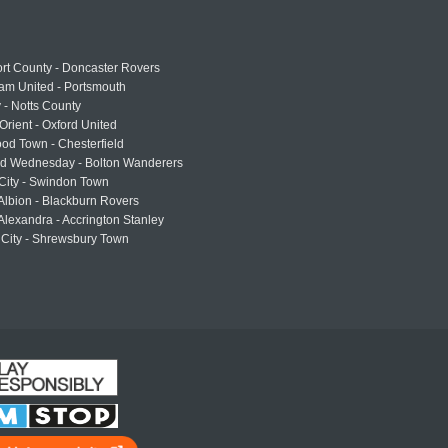
rt County - Doncaster Rovers
am United - Portsmouth
 - Notts County
Orient - Oxford United
od Town - Chesterfield
eld Wednesday - Bolton Wanderers
 City - Swindon Town
Albion - Blackburn Rovers
lexandra - Accrington Stanley
 City - Shrewsbury Town