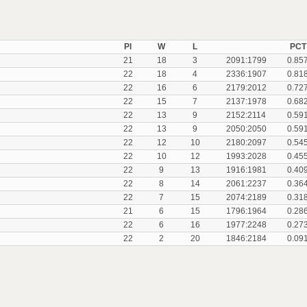
Pl
W
L
PCT
21
18
3
2091:1799
0.85
22
18
4
2336:1907
0.81
22
16
6
2179:2012
0.72
22
15
7
2137:1978
0.68
22
13
9
2152:2114
0.59
22
13
9
2050:2050
0.59
22
12
10
2180:2097
0.54
22
10
12
1993:2028
0.45
22
9
13
1916:1981
0.40
22
8
14
2061:2237
0.36
22
7
15
2074:2189
0.31
21
6
15
1796:1964
0.28
22
6
16
1977:2248
0.27
22
2
20
1846:2184
0.09