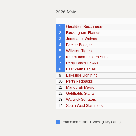
2026 Main
1
Geraldton Buccaneers
2
Rockingham Flames
3
Joondalup Wolves
4
Beeliar Boodjar
5
Willetton Tigers
6
Kalamunda Eastern Suns
7
Perry Lakes Hawks
8
East Perth Eagles
9
Lakeside Lightning
10
Perth Redbacks
11
Mandurah Magic
12
Goldfields Giants
13
Warwick Senators
14
South West Slammers
Promotion ~ NBL1 West (Play Offs: )