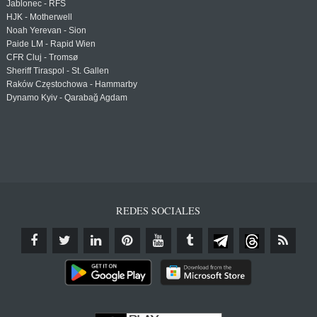
Jablonec - RFS
HJK - Motherwell
Noah Yerevan - Sion
Paide LM - Rapid Wien
CFR Cluj - Tromsø
Sheriff Tiraspol - St. Gallen
Raków Częstochowa - Hammarby
Dynamo Kyiv - Qarabağ Agdam
REDES SOCIALES