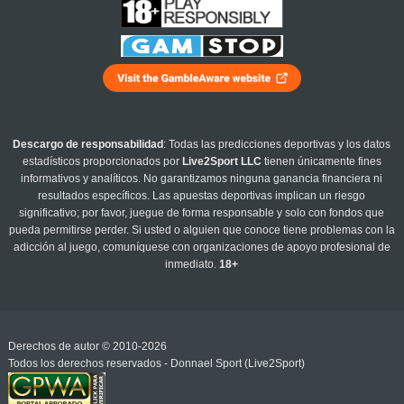
Descargo de responsabilidad
: Todas las predicciones deportivas y los datos
estadísticos proporcionados por
Live2Sport LLC
tienen únicamente fines
informativos y analíticos. No garantizamos ninguna ganancia financiera ni
resultados específicos. Las apuestas deportivas implican un riesgo
significativo; por favor, juegue de forma responsable y solo con fondos que
pueda permitirse perder. Si usted o alguien que conoce tiene problemas con la
adicción al juego, comuníquese con organizaciones de apoyo profesional de
inmediato.
18+
Derechos de autor © 2010-2026
Todos los derechos reservados - Donnael Sport (Live2Sport)