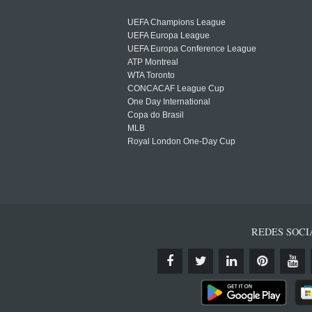
UEFA Champions League
UEFA Europa League
UEFA Europa Conference League
ATP Montreal
WTA Toronto
CONCACAF League Cup
One Day International
Copa do Brasil
MLB
Royal London One-Day Cup
REDES SOCI