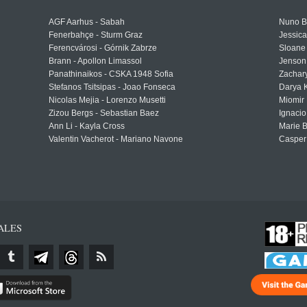
AGF Aarhus - Sabah
Nuno Bo
Fenerbahçe - Sturm Graz
Jessic
Ferencvárosi - Górnik Zabrze
Sloane 
Brann - Apollon Limassol
Jenson
Panathinaikos - CSKA 1948 Sofia
Zachary
Stefanos Tsitsipas - Joao Fonseca
Darya K
Nicolas Mejia - Lorenzo Musetti
Miomir 
Zizou Bergs - Sebastian Baez
Ignacio
Ann Li - Kayla Cross
Marie 
Valentin Vacherot - Mariano Navone
Casper
ALES