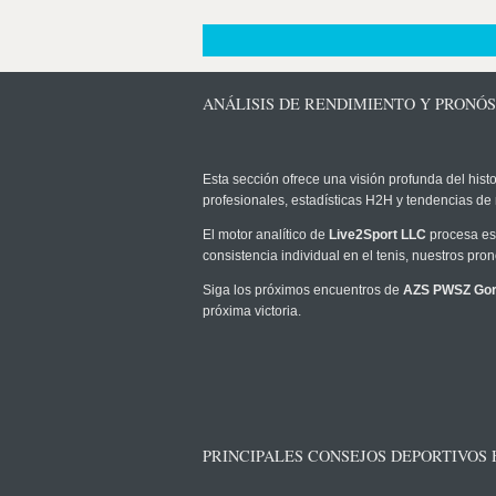
ANÁLISIS DE RENDIMIENTO Y PRONÓ
Esta sección ofrece una visión profunda del histo
profesionales, estadísticas H2H y tendencias de
El motor analítico de
Live2Sport LLC
procesa est
consistencia individual en el tenis, nuestros pr
Siga los próximos encuentros de
AZS PWSZ Gor
próxima victoria.
PRINCIPALES CONSEJOS DEPORTIVOS