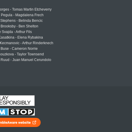
rges - Tomas Martin Etcheverry
a Pegula - Magdalena Frech
Stephens - Belinda Bencic
 Brooksby - Ben Shelton
 Svajda - Arthur Fils
asatkina - Elena Rybakina
Kecmanovic - Arthur Rinderknech
 Buse - Cameron Norrie
Bouzkova - Taylor Townsend
 Ruud - Juan Manuel Cerundolo