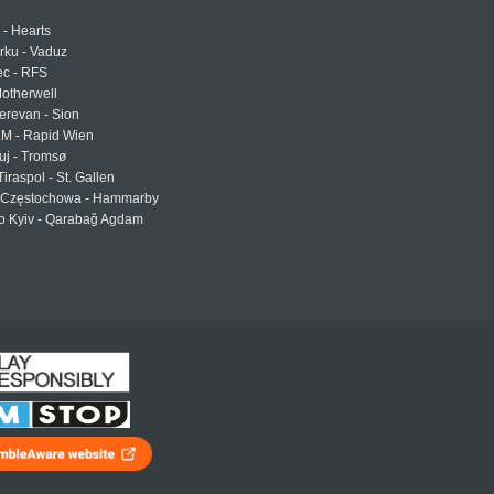
 - Hearts
urku - Vaduz
ec - RFS
otherwell
erevan - Sion
LM - Rapid Wien
uj - Tromsø
Tiraspol - St. Gallen
Częstochowa - Hammarby
 Kyiv - Qarabağ Agdam