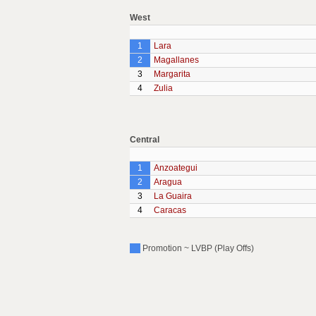
West
1
Lara
2
Magallanes
3
Margarita
4
Zulia
Central
1
Anzoategui
2
Aragua
3
La Guaira
4
Caracas
Promotion ~ LVBP (Play Offs)