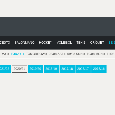
CESTO
BALONMANO
HOCKEY
VÓLEIBOL
TENIS
CRÍQUET
BÉI
RDAY
TODAY
TOMORROW
08/08 SAT
09/08 SUN
10/08 MON
11/0
021/22
2020/21
2019/20
2018/19
2017/18
2016/17
2015/16