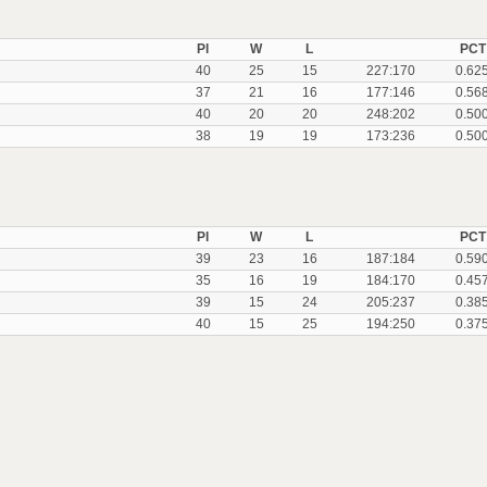
Pl
W
L
PCT
40
25
15
227:170
0.62
37
21
16
177:146
0.56
40
20
20
248:202
0.50
38
19
19
173:236
0.50
Pl
W
L
PCT
39
23
16
187:184
0.59
35
16
19
184:170
0.45
39
15
24
205:237
0.38
40
15
25
194:250
0.37