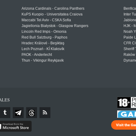
Arizona Cardinals - Carolina Panthers
Benfica
KuPS Kuopio - Universitatea Craiova
Inter T
Maccabi Tel Aviv - CSKA Sofia
Jablon
Jagiellonia Białystok - Glasgow Rangers
HJK - M
Lincoln Red Imps - Omonia
Noah Y
Red Bull Salzburg - Paphos
Paide 
Hradec Králové - Beşiktaş
CFR Cl
Lech Poznań - KÍ Klaksvík
Sheriff 
PAOK - Anderlecht
Raków 
Thun - Vikingur Reykjavik
Dynamo
ALES