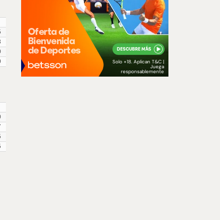
5
8
0
0
0
7
5
5