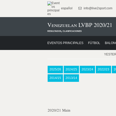
español
info@live2sport.com
Venezuelan LVBP 2020/21
resultados, clasificaciones
EVENTOS PRINCIPALES
FÚTBOL
BALON
YESTE
2025/26
2024/25
2023/24
2022/23
2
2014/15
2013/14
2020/21 Main