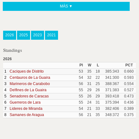
MÁS ▼
2026
2025
2023
2021
Standings
2026
Pl
W
L
PCT
1
Caciques de Distrito
53
35
18
385:343
0.660
2
Centauros de La Guaira
54
32
22
341:300
0.593
3
Marineros de Carabobo
56
31
25
388:367
0.554
4
Delfines de La Guaira
55
29
26
371:383
0.527
5
Senadores de Caracas
55
26
29
393:418
0.473
6
Guerreros de Lara
55
24
31
375:394
0.436
7
Lideres de Miranda
54
21
33
382:406
0.389
8
Samanes de Aragua
56
21
35
348:372
0.375