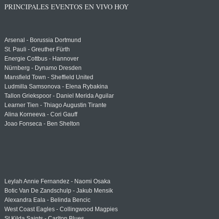
PRINCIPALES EVENTOS EN VIVO HOY
Arsenal - Borussia Dortmund
St. Pauli - Greuther Fürth
Energie Cottbus - Hannover
Nürnberg - Dynamo Dresden
Mansfield Town - Sheffield United
Ludmilla Samsonova - Elena Rybakina
Tallon Griekspoor - Daniel Merida Aguilar
Learner Tien - Thiago Augustin Tirante
Alina Korneeva - Cori Gauff
Joao Fonseca - Ben Shelton
Leylah Annie Fernandez - Naomi Osaka
Botic Van De Zandschulp - Jakub Mensik
Alexandra Eala - Belinda Bencic
West Coast Eagles - Collingwood Magpies
St Kilda Saints - Carlton Blues