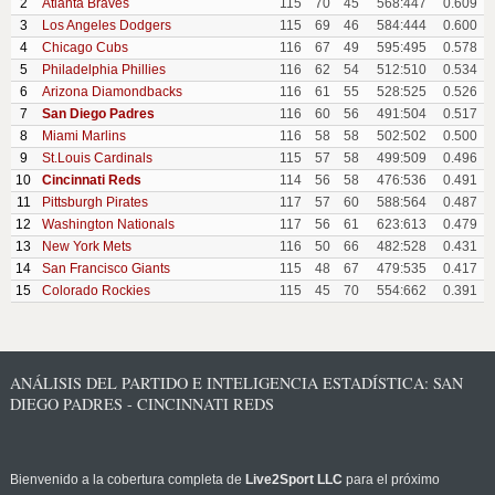
2
Atlanta Braves
115
70
45
568:447
0.609
3
Los Angeles Dodgers
115
69
46
584:444
0.600
4
Chicago Cubs
116
67
49
595:495
0.578
5
Philadelphia Phillies
116
62
54
512:510
0.534
6
Arizona Diamondbacks
116
61
55
528:525
0.526
7
San Diego Padres
116
60
56
491:504
0.517
8
Miami Marlins
116
58
58
502:502
0.500
9
St.Louis Cardinals
115
57
58
499:509
0.496
10
Cincinnati Reds
114
56
58
476:536
0.491
11
Pittsburgh Pirates
117
57
60
588:564
0.487
12
Washington Nationals
117
56
61
623:613
0.479
13
New York Mets
116
50
66
482:528
0.431
14
San Francisco Giants
115
48
67
479:535
0.417
15
Colorado Rockies
115
45
70
554:662
0.391
ANÁLISIS DEL PARTIDO E INTELIGENCIA ESTADÍSTICA: SAN
DIEGO PADRES - CINCINNATI REDS
Bienvenido a la cobertura completa de
Live2Sport LLC
para el próximo