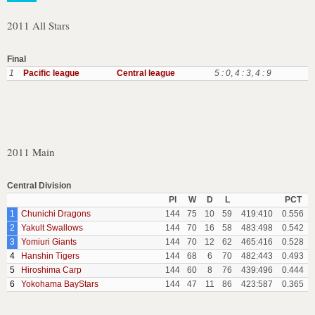
2011 All Stars
Final
1
Pacific league
Central league
5 : 0
,
4 : 3
,
4 : 9
2011 Main
Central Division
Pl
W
D
L
PCT
1
Chunichi Dragons
144
75
10
59
419:410
0.556
2
Yakult Swallows
144
70
16
58
483:498
0.542
3
Yomiuri Giants
144
70
12
62
465:416
0.528
4
Hanshin Tigers
144
68
6
70
482:443
0.493
5
Hiroshima Carp
144
60
8
76
439:496
0.444
6
Yokohama BayStars
144
47
11
86
423:587
0.365