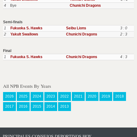
4
Bye
Chunichi Dragons
Semi-finals
1
Fukuoka S. Hawks
Seibu Lions
3 : 0
2
Yakult Swallows
Chunichi Dragons
2 : 3
Final
1
Fukuoka S. Hawks
Chunichi Dragons
4 : 3
All NPB Events By Years
2026
2025
2024
2023
2022
2021
2020
2019
2018
2017
2016
2015
2014
2013
PRINCIPALES CONSEJOS DEPORTIVOS HOY