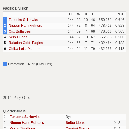
Pacific Division
Pl
W
D
L
PCT
1
Fukuoka S. Hawks
144
88
10
46
550:351
0.646
2
Nippon Ham Fighters
144
72
8
64
478:413
0.528
3
Orix Buffaloes
144
69
7
68
478:518
0.503
4
Seibu Lions
144
67
10
67
566:518
0.500
5
Rakuten Gold. Eagles
144
66
7
71
432:464
0.483
6
Chiba Lotte Marines
144
54
11
79
432:533
0.413
Promotion ~ NPB (Play Offs)
2011 Play Offs
Quarter-finals
1
Fukuoka S. Hawks
Bye
2
Nippon Ham Fighters
Seibu Lions
0 : 2
3
Yakult Swallows
Yomiuri Giants
2 : 1