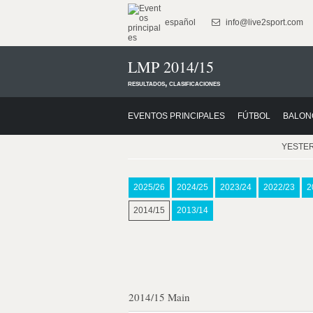
español
info@live2sport.com
LMP 2014/15
resultados, clasificaciones
EVENTOS PRINCIPALES
FÚTBOL
BALON
YESTE
2025/26
2024/25
2023/24
2022/23
2
2014/15
2013/14
2014/15 Main