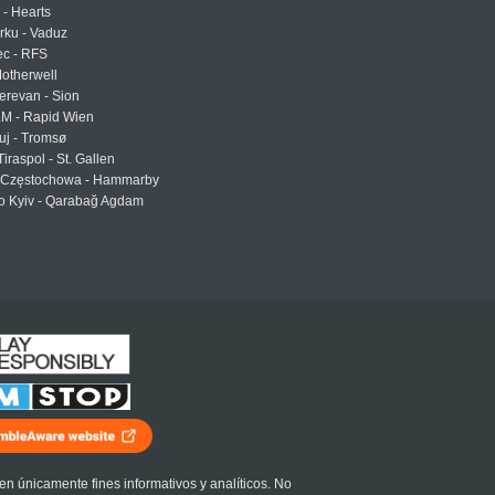
 - Hearts
urku - Vaduz
ec - RFS
otherwell
erevan - Sion
LM - Rapid Wien
uj - Tromsø
Tiraspol - St. Gallen
Częstochowa - Hammarby
 Kyiv - Qarabağ Agdam
en únicamente fines informativos y analíticos. No