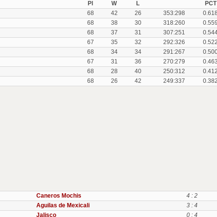
Pl
W
L
PCT
68
42
26
353:298
0.61
68
38
30
318:260
0.55
68
37
31
307:251
0.54
67
35
32
292:326
0.52
68
34
34
291:267
0.50
67
31
36
270:279
0.46
68
28
40
250:312
0.41
68
26
42
249:337
0.38
Caneros Mochis
4 : 2
Aguilas de Mexicali
3 : 4
Jalisco
0 : 4