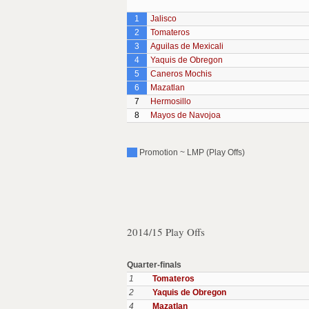
1
Jalisco
2
Tomateros
3
Aguilas de Mexicali
4
Yaquis de Obregon
5
Caneros Mochis
6
Mazatlan
7
Hermosillo
8
Mayos de Navojoa
Promotion ~ LMP (Play Offs)
2014/15 Play Offs
Quarter-finals
1
Tomateros
2
Yaquis de Obregon
4
Mazatlan