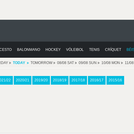
CESTO
BALONMANO
HOCKEY
VÓLEIBOL
TENIS
CRÍQUET
BÉI
RDAY
TODAY
TOMORROW
08/08 SAT
09/08 SUN
10/08 MON
11/0
021/22
2020/21
2019/20
2018/19
2017/18
2016/17
2015/16