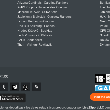
Arizona Cardinals - Carolina Panthers
Benfica
KuPS Kuopio - Universitatea Craiova
Inter T
Maccabi Tel Aviv - CSKA Sofia
Jablon
Jagiellonia Białystok - Glasgow Rangers
HJK - M
Lincoln Red Imps - Omonia
Noah Y
Red Bull Salzburg - Paphos
Paide 
Hradec Králové - Beşiktaş
CFR Cl
Lech Poznań - KÍ Klaksvík
Sheriff 
PAOK - Anderlecht
Raków 
Thun - Vikingur Reykjavik
Dynamo
ALES
cciones deportivas y los datos estadísticos proporcionados por
Live2Sport LLC
tien