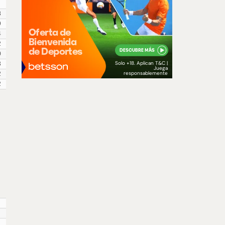
8
9
4
2
0
3
2
2