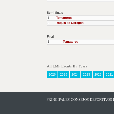
Semi-finals
1
Tomateros
2
Yaquis de Obregon
Final
1
Tomateros
All LMP Events By Years
2026
2025
2024
2023
2022
2021
PRINCIPALES CONSEJOS DEPORTIVOS