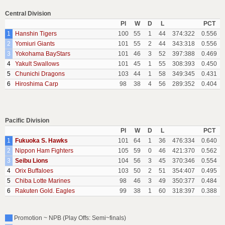
Central Division
Pl
W
D
L
PCT
1
Hanshin Tigers
100
55
1
44
374:322
0.556
2
Yomiuri Giants
101
55
2
44
343:318
0.556
3
Yokohama BayStars
101
46
3
52
397:388
0.469
4
Yakult Swallows
101
45
1
55
308:393
0.450
5
Chunichi Dragons
103
44
1
58
349:345
0.431
6
Hiroshima Carp
98
38
4
56
289:352
0.404
Pacific Division
Pl
W
D
L
PCT
1
Fukuoka S. Hawks
101
64
1
36
476:334
0.640
2
Nippon Ham Fighters
105
59
0
46
421:370
0.562
3
Seibu Lions
104
56
3
45
370:346
0.554
4
Orix Buffaloes
103
50
2
51
354:407
0.495
5
Chiba Lotte Marines
98
46
3
49
350:377
0.484
6
Rakuten Gold. Eagles
99
38
1
60
318:397
0.388
Promotion ~ NPB (Play Offs: Semi~finals)