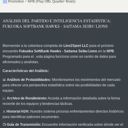
Promotion ~ NPB (Play Offs: Quarter~finals)
ANÁLISIS DEL PARTIDO E INTELIGENCIA ESTADÍSTICA:
FUKUOKA SOFTBANK HAWKS - SAITAMA SEIBU LIONS
Bienvenido a la cobertura completa de
Live2Sport LLC
para el próximo
encuentro
Fukuoka SoftBank Hawks - Saitama Seibu Lions
en la
NPB
.
Programado para el
, esta página funciona como un centro de datos para
aficionados y analistas.
Características del Análisis:
📊
Análisis de Probabilidades:
Monitoreamos los movimientos del mercado
para ofrecer una perspectiva estadística sobre las posibilidades de cada
equipo.
📈
Archivo de Rendimiento:
Acceda a información detallada sobre la forma
reciente de los equipos y tendencias tácticas.
⚔️
Historial H2H:
Nuestro sistema procesa enfrentamientos directos históricos
para identificar patrones recurrentes.
📺
Guía de Transmisión:
Encuentre información verificada sobre dónde ver el