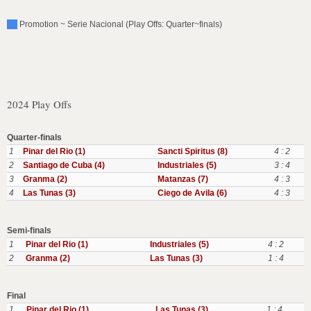
Promotion ~ Serie Nacional (Play Offs: Quarter~finals)
2024 Play Offs
Quarter-finals
1
Pinar del Rio (1)
Sancti Spiritus (8)
4 : 2
2
Santiago de Cuba (4)
Industriales (5)
3 : 4
3
Granma (2)
Matanzas (7)
4 : 3
4
Las Tunas (3)
Ciego de Avila (6)
4 : 3
Semi-finals
1
Pinar del Rio (1)
Industriales (5)
4 : 2
2
Granma (2)
Las Tunas (3)
1 : 4
Final
1
Pinar del Rio (1)
Las Tunas (3)
1 : 4