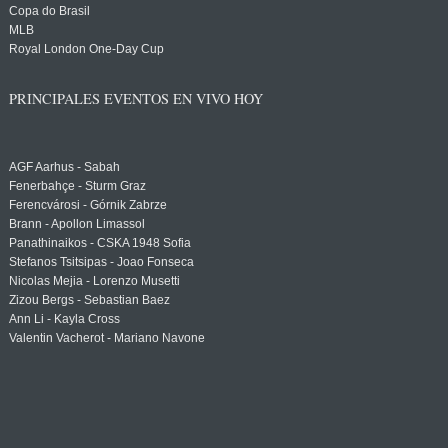
Copa do Brasil
MLB
Royal London One-Day Cup
PRINCIPALES EVENTOS EN VIVO HOY
AGF Aarhus - Sabah
Fenerbahçe - Sturm Graz
Ferencvárosi - Górnik Zabrze
Brann - Apollon Limassol
Panathinaikos - CSKA 1948 Sofia
Stefanos Tsitsipas - Joao Fonseca
Nicolas Mejia - Lorenzo Musetti
Zizou Bergs - Sebastian Baez
Ann Li - Kayla Cross
Valentin Vacherot - Mariano Navone