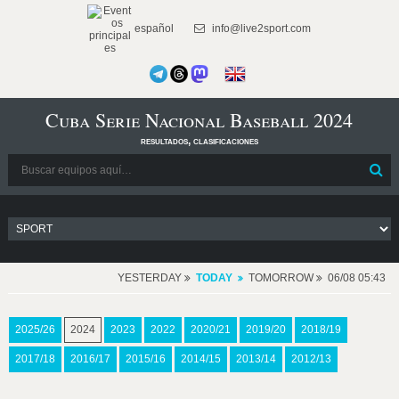
español
info@live2sport.com
Cuba Serie Nacional Baseball 2024
resultados, clasificaciones
YESTERDAY
TODAY
TOMORROW
06/08 05:43
2025/26
2024
2023
2022
2020/21
2019/20
2018/19
2017/18
2016/17
2015/16
2014/15
2013/14
2012/13