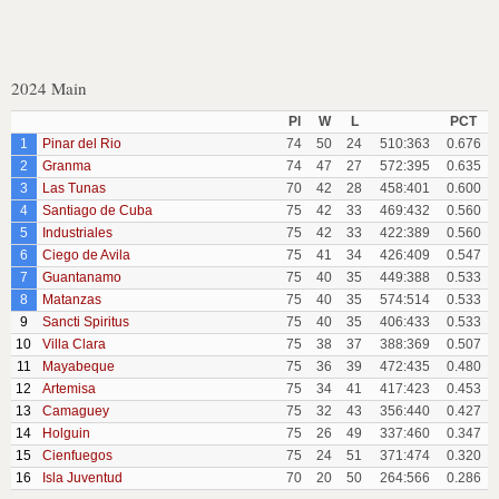
2024 Main
Pl
W
L
PCT
1
Pinar del Rio
74
50
24
510:363
0.676
2
Granma
74
47
27
572:395
0.635
3
Las Tunas
70
42
28
458:401
0.600
4
Santiago de Cuba
75
42
33
469:432
0.560
5
Industriales
75
42
33
422:389
0.560
6
Ciego de Avila
75
41
34
426:409
0.547
7
Guantanamo
75
40
35
449:388
0.533
8
Matanzas
75
40
35
574:514
0.533
9
Sancti Spiritus
75
40
35
406:433
0.533
10
Villa Clara
75
38
37
388:369
0.507
11
Mayabeque
75
36
39
472:435
0.480
12
Artemisa
75
34
41
417:423
0.453
13
Camaguey
75
32
43
356:440
0.427
14
Holguin
75
26
49
337:460
0.347
15
Cienfuegos
75
24
51
371:474
0.320
16
Isla Juventud
70
20
50
264:566
0.286