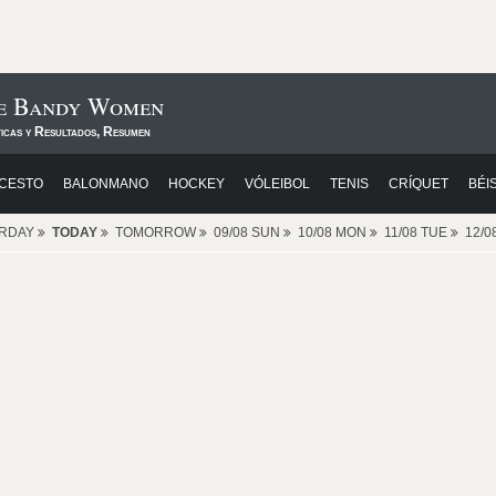
de Bandy Women
ticas y Resultados, Resumen
CESTO
BALONMANO
HOCKEY
VÓLEIBOL
TENIS
CRÍQUET
BÉI
ERDAY
TODAY
TOMORROW
09/08 SUN
10/08 MON
11/08 TUE
12/