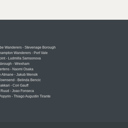
e Wanderers - Stevenage Borough
hampton Wanderers - Port Vale
oint - Ludmilla Samsonova
sbrough - Wrexham
ertens - Naomi Osaka
e Atmane - Jakub Mensik
Townsend - Belinda Bencic
akkari - Cori Gauff
 Ruud - Joao Fonseca
Popyrin - Thiago Augustin Tirante