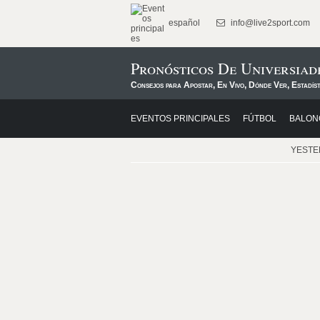
español
info@live2sport.com
Pronósticos De Universia
Consejos para Apostar, En Vivo, Dónde Ver, Estadís
EVENTOS PRINCIPALES
FÚTBOL
BALON
YEST