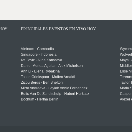
 HOY
PRINCIPALES EVENTOS EN VIVO HOY
Vietnam - Cambodia
Wycomb
Singapore - Indonesia
Wolver
Iva Jovic - Alina Korneeva
Maya J
Daniel Merida Aguilar - Alex Michelsen
Middle
Ann Li - Elena Rybakina
Elise M
Tallon Griekspoor - Matteo Arnaldi
Terenc
Zizou Bergs - Ben Shelton
Taylor 
Mirra Andreeva - Leylah Annie Fernandez
Maria S
Botic Van De Zandschulp - Hubert Hurkacz
Casper
Bochum - Hertha Berlin
Alexei 