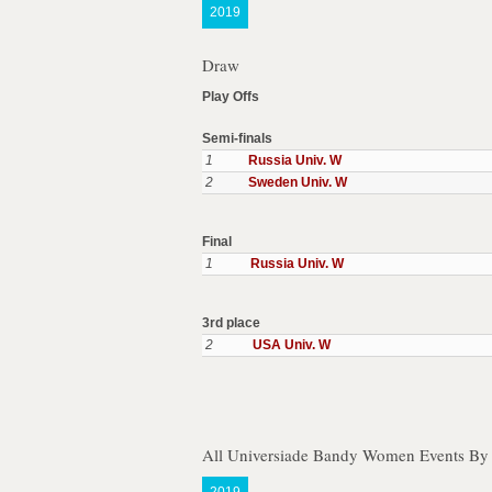
2019
Draw
Play Offs
Semi-finals
1
Russia Univ. W
2
Sweden Univ. W
Final
1
Russia Univ. W
3rd place
2
USA Univ. W
All Universiade Bandy Women Events By