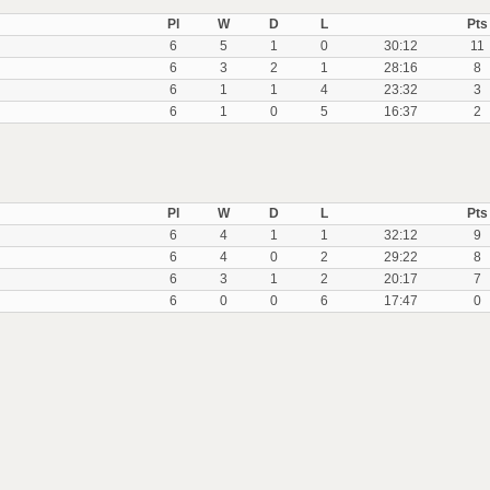
Pl
W
D
L
Pts
6
5
1
0
30:12
11
6
3
2
1
28:16
8
6
1
1
4
23:32
3
6
1
0
5
16:37
2
Pl
W
D
L
Pts
6
4
1
1
32:12
9
6
4
0
2
29:22
8
6
3
1
2
20:17
7
6
0
0
6
17:47
0