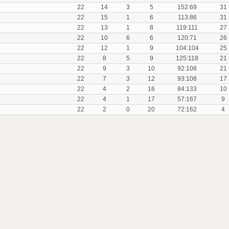
22
14
3
5
152:69
31
22
15
1
6
113:86
31
22
13
1
8
119:111
27
22
10
6
6
120:71
26
22
12
1
9
104:104
25
22
8
5
9
125:118
21
22
9
3
10
92:108
21
22
7
3
12
93:108
17
22
4
2
16
84:133
10
22
4
1
17
57:167
9
22
2
0
20
72:162
4