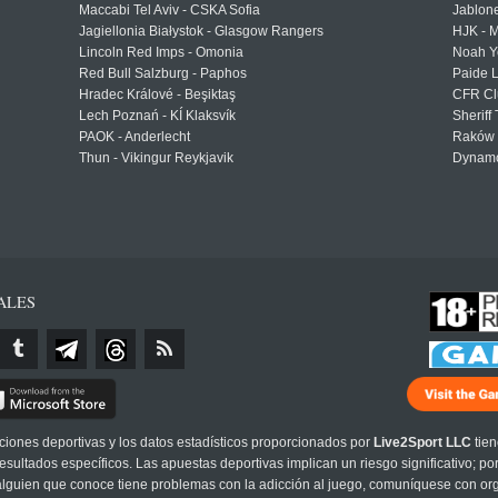
Maccabi Tel Aviv - CSKA Sofia
Jablon
Jagiellonia Białystok - Glasgow Rangers
HJK - M
Lincoln Red Imps - Omonia
Noah Y
Red Bull Salzburg - Paphos
Paide 
Hradec Králové - Beşiktaş
CFR Cl
Lech Poznań - KÍ Klaksvík
Sheriff 
PAOK - Anderlecht
Raków 
Thun - Vikingur Reykjavik
Dynamo
ALES
cciones deportivas y los datos estadísticos proporcionados por
Live2Sport LLC
tien
sultados específicos. Las apuestas deportivas implican un riesgo significativo; po
 alguien que conoce tiene problemas con la adicción al juego, comuníquese con or