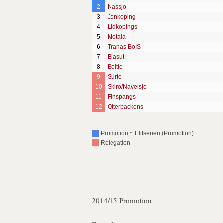
2
Nassjo
3
Jonkoping
4
Lidkopings
5
Motala
6
Tranas BoIS
7
Blasut
8
Boltic
9
Surte
10
Skiro/Navelsjo
11
Finspangs
12
Otterbackens
Promotion ~ Elitserien (Promotion)
Relegation
2014/15 Promotion