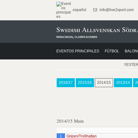
español
info@live2sport.com
Swedish Allsvenskan Södr
resultados, clasificaciones
EVENTOS PRINCIPALES
FÚTBOL
BALON
YESTE
2016/17
2015/16
2014/15
2013/14
2
2014/15 Main
1
Gripen/Trollhattan