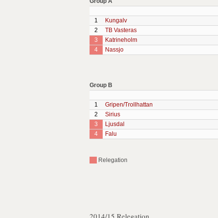
Group A
1
Kungalv
2
TB Vasteras
3
Katrineholm
4
Nassjo
Group B
1
Gripen/Trollhattan
2
Sirius
3
Ljusdal
4
Falu
Relegation
2014/15 Relegation