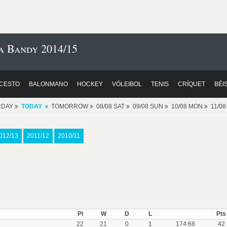
a Bandy 2014/15
CESTO
BALONMANO
HOCKEY
VÓLEIBOL
TENIS
CRÍQUET
BÉI
RDAY
TODAY
TOMORROW
08/08 SAT
09/08 SUN
10/08 MON
11/0
012/13
2011/12
2010/11
Pl
W
D
L
Pts
22
21
0
1
174:68
42