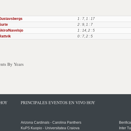
Gustavsbergs
1 : 7
,
1 : 17
Surte
2 : 9
,
1 : 7
Skiro/Navelsjo
1 : 14
,
2 : 5
Rattvik
0 : 7
,
2 : 5
nts By Years
 HOY
PRINCIPALES EVENTOS EN VIVO HOY
Arizona Cardinals - Carolina Panthers
Benfica
KuPS Kuopio - Universitatea Craiova
Inter T