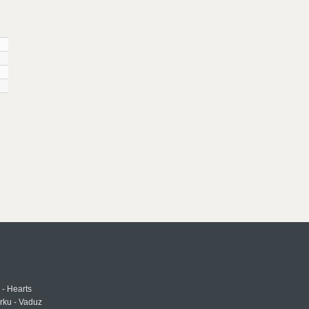
 - Hearts
urku - Vaduz