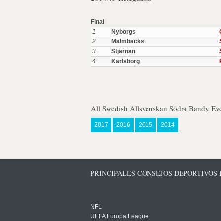
Final
1
Nyborgs
2
Malmbacks
3
Stjarnan
4
Karlsborg
All Swedish Allsvenskan Södra Bandy Eve
2017
2016
2015
2014
PRINCIPALES CONSEJOS DEPORTIVOS
NFL
UEFA Europa League