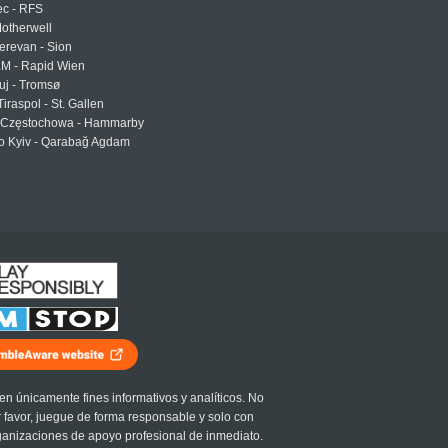
ec - RFS
otherwell
erevan - Sion
LM - Rapid Wien
uj - Tromsø
Tiraspol - St. Gallen
Częstochowa - Hammarby
 Kyiv - Qarabağ Agdam
en únicamente fines informativos y analíticos. No
r favor, juegue de forma responsable y solo con
ganizaciones de apoyo profesional de inmediato.