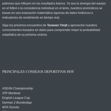
patrones que influyen en los resultados futuros. Ya sea la sinergia del equipo
en el fútbol o la consistencia individual en el tenis, nuestros pronósticos se
basan en una evaluación matemática rigurosa de datos históricos e
indicadores de rendimiento en tiempo real.
Siga los próximos encuentros de
Tanawat Yimjit
y aproveche nuestros
conocimientos basados en datos para comprender mejor la probabilidad
estadística de su próxima victoria.
PRINCIPALES CONSEJOS DEPORTIVOS HOY
ASEAN Championship
ATP Montreal
English League Cup
German 2 Bundesliga
WTA Toronto