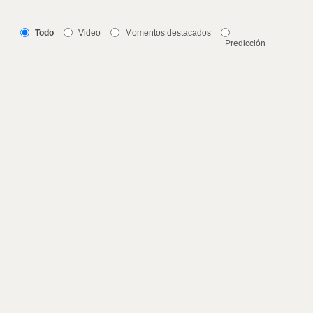
Todo
Video
Momentos destacados
Predicción