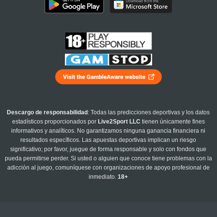
Descargo de responsabilidad
: Todas las predicciones deportivas y los datos
estadísticos proporcionados por
Live2Sport LLC
tienen únicamente fines
informativos y analíticos. No garantizamos ninguna ganancia financiera ni
resultados específicos. Las apuestas deportivas implican un riesgo
significativo; por favor, juegue de forma responsable y solo con fondos que
pueda permitirse perder. Si usted o alguien que conoce tiene problemas con la
adicción al juego, comuníquese con organizaciones de apoyo profesional de
inmediato.
18+