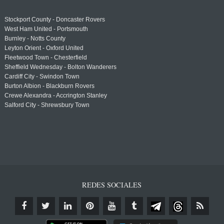
Stockport County - Doncaster Rovers
West Ham United - Portsmouth
Burnley - Notts County
Leyton Orient - Oxford United
Fleetwood Town - Chesterfield
Sheffield Wednesday - Bolton Wanderers
Cardiff City - Swindon Town
Burton Albion - Blackburn Rovers
Crewe Alexandra - Accrington Stanley
Salford City - Shrewsbury Town
REDES SOCIALES