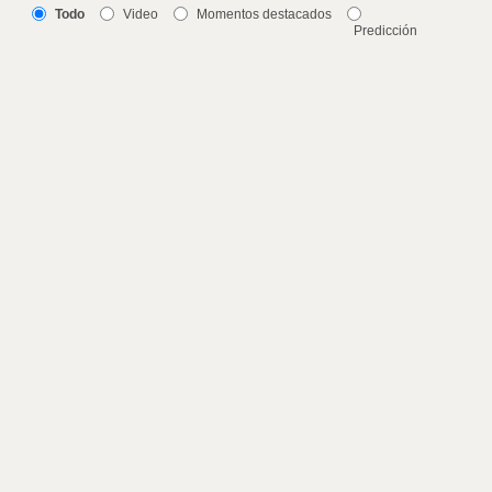
Todo
Video
Momentos destacados
Predicción