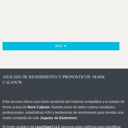
MÁS ▼
ANÁLISIS DE RENDIMIENTO Y PRONÓSTICOS: MARK
CALJOUW
Esta sección ofrece una visión profunda del historial competitivo y el estado de
forma actual de
Mark Caljouw
. Nuestra base de datos rastrea resultados
profesionales, estadísticas H2H y tendencias de rendimiento para brindar una
visión completa de este
Jugador de Bádminton
.
El motor analítico de
Live2Sport LLC
procesa estas métricas para identificar