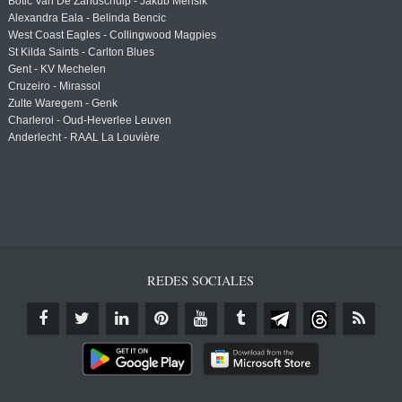
Botic Van De Zandschulp - Jakub Mensik
Alexandra Eala - Belinda Bencic
West Coast Eagles - Collingwood Magpies
St Kilda Saints - Carlton Blues
Gent - KV Mechelen
Cruzeiro - Mirassol
Zulte Waregem - Genk
Charleroi - Oud-Heverlee Leuven
Anderlecht - RAAL La Louvière
REDES SOCIALES