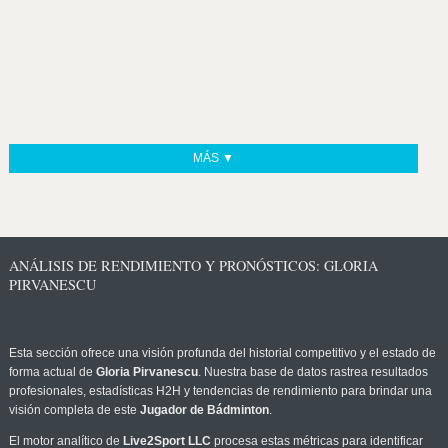
MÁS ▼
ANÁLISIS DE RENDIMIENTO Y PRONÓSTICOS: GLORIA
PIRVANESCU
Esta sección ofrece una visión profunda del historial competitivo y el estado de
forma actual de
Gloria Pirvanescu
. Nuestra base de datos rastrea resultados
profesionales, estadísticas H2H y tendencias de rendimiento para brindar una
visión completa de este
Jugador de Bádminton
.
El motor analítico de
Live2Sport LLC
procesa estas métricas para identificar