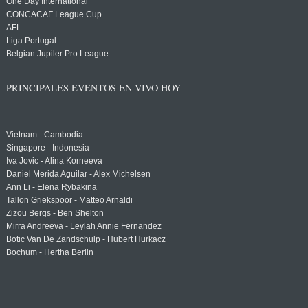
One Day International
CONCACAF League Cup
AFL
Liga Portugal
Belgian Jupiler Pro League
PRINCIPALES EVENTOS EN VIVO HOY
Vietnam - Cambodia
Singapore - Indonesia
Iva Jovic - Alina Korneeva
Daniel Merida Aguilar - Alex Michelsen
Ann Li - Elena Rybakina
Tallon Griekspoor - Matteo Arnaldi
Zizou Bergs - Ben Shelton
Mirra Andreeva - Leylah Annie Fernandez
Botic Van De Zandschulp - Hubert Hurkacz
Bochum - Hertha Berlin