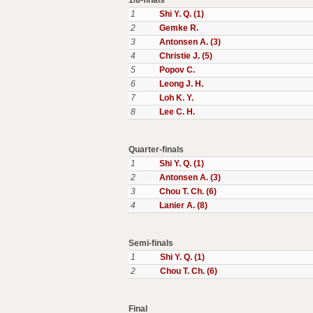
1/8-finals
1
Shi Y. Q. (1)
2
Gemke R.
3
Antonsen A. (3)
4
Christie J. (5)
5
Popov C.
6
Leong J. H.
7
Loh K. Y.
8
Lee C. H.
Quarter-finals
1
Shi Y. Q. (1)
2
Antonsen A. (3)
3
Chou T. Ch. (6)
4
Lanier A. (8)
Semi-finals
1
Shi Y. Q. (1)
2
Chou T. Ch. (6)
Final