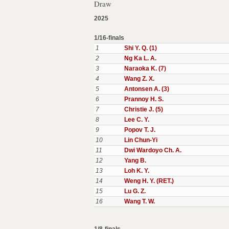
Draw
2025
1/16-finals
1
Shi Y. Q. (1)
2
Ng Ka L. A.
3
Naraoka K. (7)
4
Wang Z. X.
5
Antonsen A. (3)
6
Prannoy H. S.
7
Christie J. (5)
8
Lee C. Y.
9
Popov T. J.
10
Lin Chun-Yi
11
Dwi Wardoyo Ch. A.
12
Yang B.
13
Loh K. Y.
14
Weng H. Y. (RET.)
15
Lu G. Z.
16
Wang T. W.