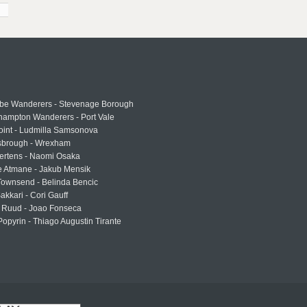
e Wanderers - Stevenage Borough
hampton Wanderers - Port Vale
oint - Ludmilla Samsonova
sbrough - Wrexham
ertens - Naomi Osaka
e Atmane - Jakub Mensik
Townsend - Belinda Bencic
akkari - Cori Gauff
 Ruud - Joao Fonseca
Popyrin - Thiago Augustin Tirante