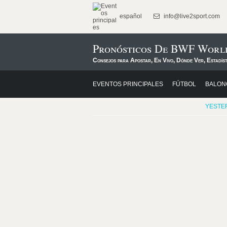
español
info@live2sport.com
Pronósticos De BWF World
Consejos para Apostar, En Vivo, Dónde Ver, Estadíst
EVENTOS PRINCIPALES
FÚTBOL
BALON
YESTE