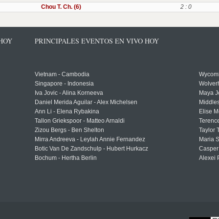
Chou T. Ch. (6)
2 : 0
 HOY
PRINCIPALES EVENTOS EN VIVO HOY
Vietnam - Cambodia
Wycomb
Singapore - Indonesia
Wolver
Iva Jovic - Alina Korneeva
Maya J
Daniel Merida Aguilar - Alex Michelsen
Middle
Ann Li - Elena Rybakina
Elise M
Tallon Griekspoor - Matteo Arnaldi
Terenc
Zizou Bergs - Ben Shelton
Taylor 
Mirra Andreeva - Leylah Annie Fernandez
Maria S
Botic Van De Zandschulp - Hubert Hurkacz
Casper
Bochum - Hertha Berlin
Alexei 