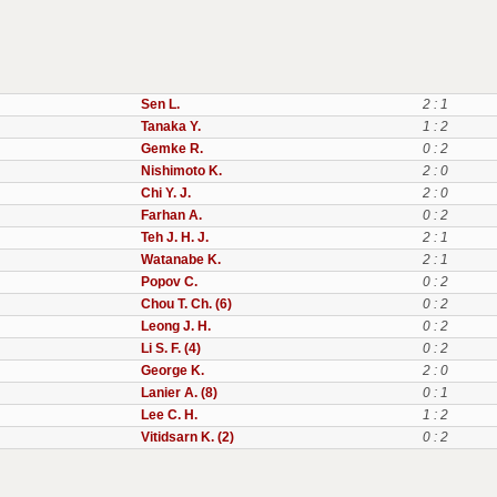
Sen L.
2 : 1
Tanaka Y.
1 : 2
Gemke R.
0 : 2
Nishimoto K.
2 : 0
Chi Y. J.
2 : 0
Farhan A.
0 : 2
Teh J. H. J.
2 : 1
Watanabe K.
2 : 1
Popov C.
0 : 2
Chou T. Ch. (6)
0 : 2
Leong J. H.
0 : 2
Li S. F. (4)
0 : 2
George K.
2 : 0
Lanier A. (8)
0 : 1
Lee C. H.
1 : 2
Vitidsarn K. (2)
0 : 2