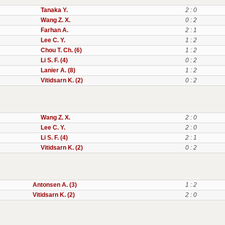
Tanaka Y.
2 : 0
Wang Z. X.
0 : 2
Farhan A.
2 : 1
Lee C. Y.
1 : 2
Chou T. Ch. (6)
1 : 2
Li S. F. (4)
0 : 2
Lanier A. (8)
1 : 2
Vitidsarn K. (2)
0 : 2
Wang Z. X.
2 : 0
Lee C. Y.
2 : 0
Li S. F. (4)
2 : 1
Vitidsarn K. (2)
0 : 2
Antonsen A. (3)
1 : 2
Vitidsarn K. (2)
2 : 0