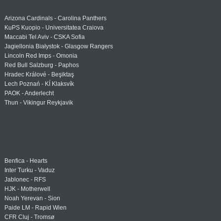
Arizona Cardinals - Carolina Panthers
KuPS Kuopio - Universitatea Craiova
Maccabi Tel Aviv - CSKA Sofia
Jagiellonia Białystok - Glasgow Rangers
Lincoln Red Imps - Omonia
Red Bull Salzburg - Paphos
Hradec Králové - Beşiktaş
Lech Poznań - KÍ Klaksvík
PAOK - Anderlecht
Thun - Vikingur Reykjavik
Benfica - Hearts
Inter Turku - Vaduz
Jablonec - RFS
HJK - Motherwell
Noah Yerevan - Sion
Paide LM - Rapid Wien
CFR Cluj - Tromsø