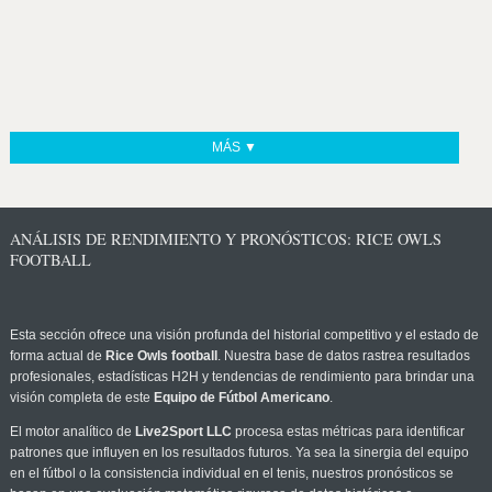
MÁS ▼
ANÁLISIS DE RENDIMIENTO Y PRONÓSTICOS: RICE OWLS
FOOTBALL
Esta sección ofrece una visión profunda del historial competitivo y el estado de
forma actual de
Rice Owls football
. Nuestra base de datos rastrea resultados
profesionales, estadísticas H2H y tendencias de rendimiento para brindar una
visión completa de este
Equipo de Fútbol Americano
.
El motor analítico de
Live2Sport LLC
procesa estas métricas para identificar
patrones que influyen en los resultados futuros. Ya sea la sinergia del equipo
en el fútbol o la consistencia individual en el tenis, nuestros pronósticos se