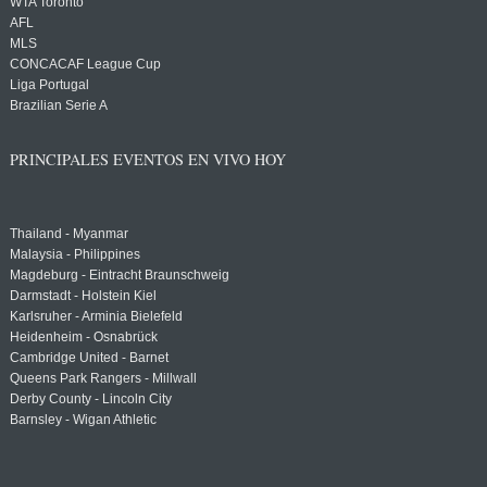
WTA Toronto
AFL
MLS
CONCACAF League Cup
Liga Portugal
Brazilian Serie A
PRINCIPALES EVENTOS EN VIVO HOY
Thailand - Myanmar
Malaysia - Philippines
Magdeburg - Eintracht Braunschweig
Darmstadt - Holstein Kiel
Karlsruher - Arminia Bielefeld
Heidenheim - Osnabrück
Cambridge United - Barnet
Queens Park Rangers - Millwall
Derby County - Lincoln City
Barnsley - Wigan Athletic