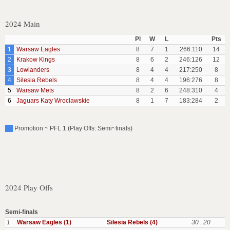
2024 Main
Pl
W
L
Pts
1
Warsaw Eagles
8
7
1
266:110
14
2
Krakow Kings
8
6
2
246:126
12
3
Lowlanders
8
4
4
217:250
8
4
Silesia Rebels
8
4
4
196:276
8
5
Warsaw Mets
8
2
6
248:310
4
6
Jaguars Katy Wroclawskie
8
1
7
183:284
2
Promotion ~ PFL 1 (Play Offs: Semi~finals)
2024 Play Offs
Semi-finals
1
Warsaw Eagles (1)
Silesia Rebels (4)
30 : 20