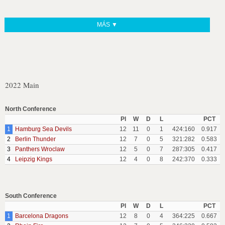
MÁS ▼
2022 Main
North Conference
Pl
W
D
L
PCT
1
Hamburg Sea Devils
12
11
0
1
424:160
0.917
2
Berlin Thunder
12
7
0
5
321:282
0.583
3
Panthers Wroclaw
12
5
0
7
287:305
0.417
4
Leipzig Kings
12
4
0
8
242:370
0.333
South Conference
Pl
W
D
L
PCT
1
Barcelona Dragons
12
8
0
4
364:225
0.667