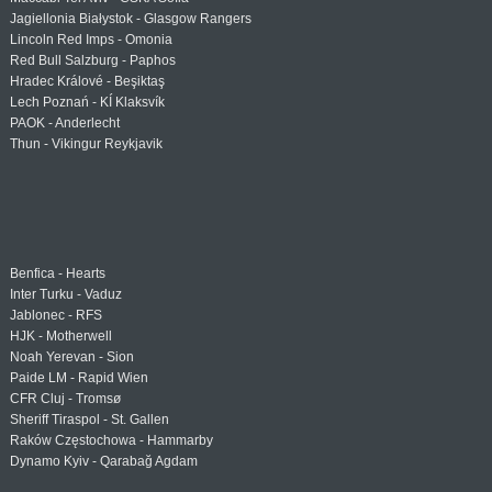
Jagiellonia Białystok - Glasgow Rangers
Lincoln Red Imps - Omonia
Red Bull Salzburg - Paphos
Hradec Králové - Beşiktaş
Lech Poznań - KÍ Klaksvík
PAOK - Anderlecht
Thun - Vikingur Reykjavik
Benfica - Hearts
Inter Turku - Vaduz
Jablonec - RFS
HJK - Motherwell
Noah Yerevan - Sion
Paide LM - Rapid Wien
CFR Cluj - Tromsø
Sheriff Tiraspol - St. Gallen
Raków Częstochowa - Hammarby
Dynamo Kyiv - Qarabağ Agdam