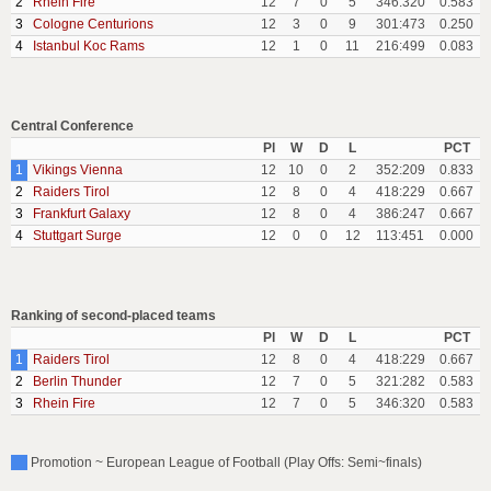
2
Rhein Fire
12
7
0
5
346:320
0.583
3
Cologne Centurions
12
3
0
9
301:473
0.250
4
Istanbul Koc Rams
12
1
0
11
216:499
0.083
Central Conference
Pl
W
D
L
PCT
1
Vikings Vienna
12
10
0
2
352:209
0.833
2
Raiders Tirol
12
8
0
4
418:229
0.667
3
Frankfurt Galaxy
12
8
0
4
386:247
0.667
4
Stuttgart Surge
12
0
0
12
113:451
0.000
Ranking of second-placed teams
Pl
W
D
L
PCT
1
Raiders Tirol
12
8
0
4
418:229
0.667
2
Berlin Thunder
12
7
0
5
321:282
0.583
3
Rhein Fire
12
7
0
5
346:320
0.583
Promotion ~ European League of Football (Play Offs: Semi~finals)