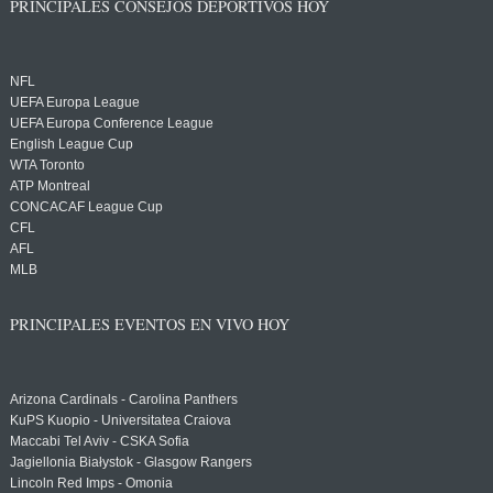
PRINCIPALES CONSEJOS DEPORTIVOS HOY
NFL
UEFA Europa League
UEFA Europa Conference League
English League Cup
WTA Toronto
ATP Montreal
CONCACAF League Cup
CFL
AFL
MLB
PRINCIPALES EVENTOS EN VIVO HOY
Arizona Cardinals - Carolina Panthers
KuPS Kuopio - Universitatea Craiova
Maccabi Tel Aviv - CSKA Sofia
Jagiellonia Białystok - Glasgow Rangers
Lincoln Red Imps - Omonia