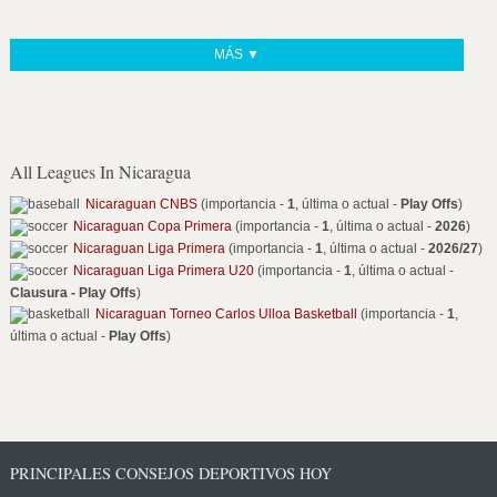
MÁS ▼
All Leagues In Nicaragua
Nicaraguan CNBS
(importancia -
1
, última o actual -
Play Offs
)
Nicaraguan Copa Primera
(importancia -
1
, última o actual -
2026
)
Nicaraguan Liga Primera
(importancia -
1
, última o actual -
2026/27
)
Nicaraguan Liga Primera U20
(importancia -
1
, última o actual -
Clausura - Play Offs
)
Nicaraguan Torneo Carlos Ulloa Basketball
(importancia -
1
,
última o actual -
Play Offs
)
PRINCIPALES CONSEJOS DEPORTIVOS HOY