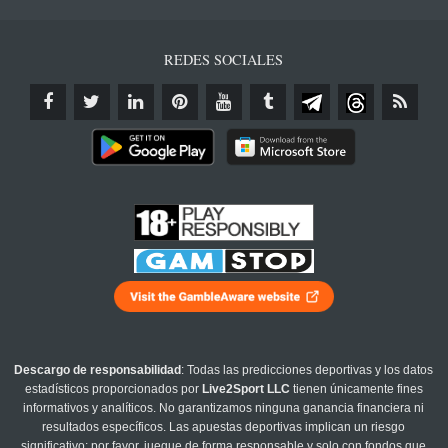
REDES SOCIALES
Descargo de responsabilidad
: Todas las predicciones deportivas y los datos
estadísticos proporcionados por
Live2Sport LLC
tienen únicamente fines
informativos y analíticos. No garantizamos ninguna ganancia financiera ni
resultados específicos. Las apuestas deportivas implican un riesgo
significativo; por favor, juegue de forma responsable y solo con fondos que