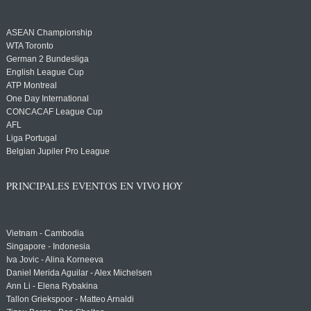
ASEAN Championship
WTA Toronto
German 2 Bundesliga
English League Cup
ATP Montreal
One Day International
CONCACAF League Cup
AFL
Liga Portugal
Belgian Jupiler Pro League
PRINCIPALES EVENTOS EN VIVO HOY
Vietnam - Cambodia
Singapore - Indonesia
Iva Jovic - Alina Korneeva
Daniel Merida Aguilar - Alex Michelsen
Ann Li - Elena Rybakina
Tallon Griekspoor - Matteo Arnaldi