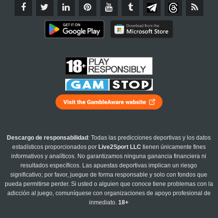
Descargo de responsabilidad
: Todas las predicciones deportivas y los datos
estadísticos proporcionados por
Live2Sport LLC
tienen únicamente fines
informativos y analíticos. No garantizamos ninguna ganancia financiera ni
resultados específicos. Las apuestas deportivas implican un riesgo
significativo; por favor, juegue de forma responsable y solo con fondos que
pueda permitirse perder. Si usted o alguien que conoce tiene problemas con la
adicción al juego, comuníquese con organizaciones de apoyo profesional de
inmediato.
18+