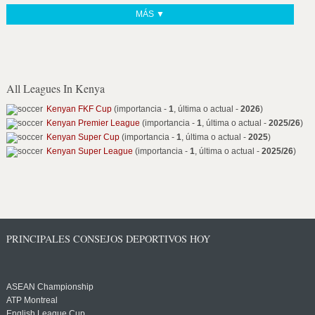
MÁS ▼
All Leagues In Kenya
Kenyan FKF Cup
(importancia -
1
, última o actual -
2026
)
Kenyan Premier League
(importancia -
1
, última o actual -
2025/26
)
Kenyan Super Cup
(importancia -
1
, última o actual -
2025
)
Kenyan Super League
(importancia -
1
, última o actual -
2025/26
)
PRINCIPALES CONSEJOS DEPORTIVOS HOY
ASEAN Championship
ATP Montreal
English League Cup