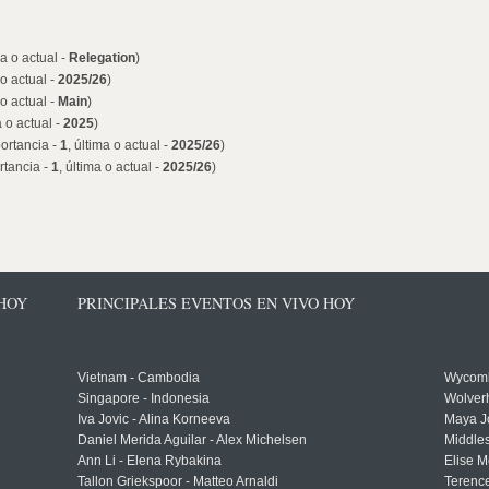
ma o actual -
Relegation
)
 o actual -
2025/26
)
 o actual -
Main
)
a o actual -
2025
)
ortancia -
1
, última o actual -
2025/26
)
rtancia -
1
, última o actual -
2025/26
)
 HOY
PRINCIPALES EVENTOS EN VIVO HOY
Vietnam - Cambodia
Wycomb
Singapore - Indonesia
Wolver
Iva Jovic - Alina Korneeva
Maya J
Daniel Merida Aguilar - Alex Michelsen
Middle
Ann Li - Elena Rybakina
Elise M
Tallon Griekspoor - Matteo Arnaldi
Terenc