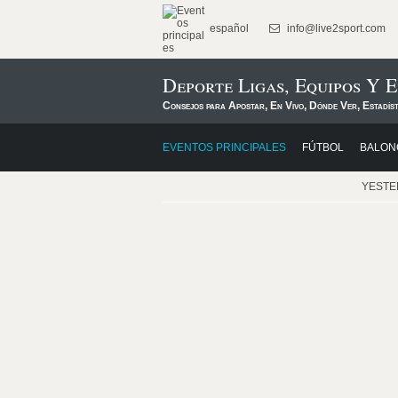
español
info@live2sport.com
Deporte Ligas, Equipos Y 
Consejos para Apostar, En Vivo, Dónde Ver, Estadís
EVENTOS PRINCIPALES
FÚTBOL
BALON
YEST