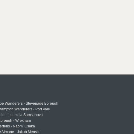
e Wanderers - Stevenage Borough
hampton Wanderers - Port Vale
oint - Ludmilla Samsonova
sbrough - Wrexham
ertens - Naomi Osaka
e Atmane - Jakub Mensik