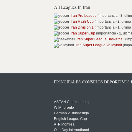
All Leagues In Iran
Iran Pro League
(importancia -
3
, últi
Iran Hazfi Cup
(importancia -
2
, última
Iran Division 1
(importancia -
1
, última
Iran Super Cup
(importancia -
1
, últim
Iran Super League Basketball
(imp
Iran Super League Volleyball
(impo
PRINCIPALES CONSEJOS DEPORTIVOS
ASEAN Championship
WTA Toronto
German 2 Bundesliga
English League Cup
ATP Montreal
One Day International