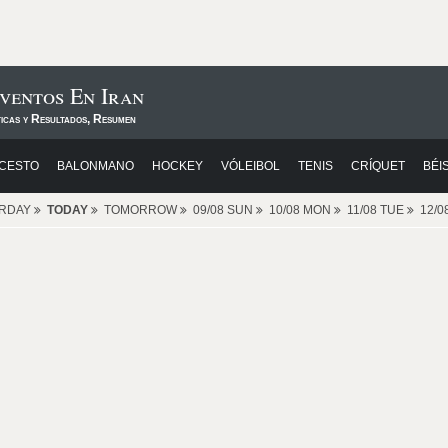
Eventos En Iran
ticas y Resultados, Resumen
CESTO
BALONMANO
HOCKEY
VÓLEIBOL
TENIS
CRÍQUET
BÉI
ERDAY
TODAY
TOMORROW
09/08 SUN
10/08 MON
11/08 TUE
12/