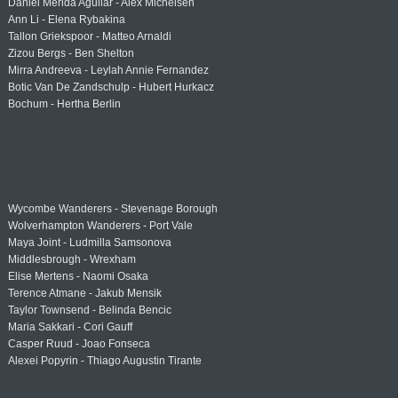
Daniel Merida Aguilar - Alex Michelsen
Ann Li - Elena Rybakina
Tallon Griekspoor - Matteo Arnaldi
Zizou Bergs - Ben Shelton
Mirra Andreeva - Leylah Annie Fernandez
Botic Van De Zandschulp - Hubert Hurkacz
Bochum - Hertha Berlin
Wycombe Wanderers - Stevenage Borough
Wolverhampton Wanderers - Port Vale
Maya Joint - Ludmilla Samsonova
Middlesbrough - Wrexham
Elise Mertens - Naomi Osaka
Terence Atmane - Jakub Mensik
Taylor Townsend - Belinda Bencic
Maria Sakkari - Cori Gauff
Casper Ruud - Joao Fonseca
Alexei Popyrin - Thiago Augustin Tirante