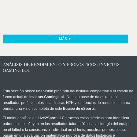
MÁS ▼
ANÁLISIS DE RENDIMIENTO Y PRONÓSTICOS: INVICTUS
GAMING LOL
Esta sección ofrece una visión profunda del historial competitivo y el estado de
forma actual de
Invictus Gaming LoL
. Nuestra base de datos rastrea
resultados profesionales, estadísticas H2H y tendencias de rendimiento para
brindar una visión completa de este
Equipo de eSports
.
El motor analítico de
Live2Sport LLC
procesa estas métricas para identificar
patrones que influyen en los resultados futuros. Ya sea la sinergia del equipo
en el fútbol o la consistencia individual en el tenis, nuestros pronósticos se
basan en una evaluación matemática rigurosa de datos históricos e