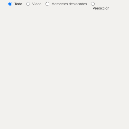
Todo
Video
Momentos destacados
Predicción