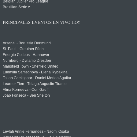
Belgian Jupiler Pro League
Brazilian Serie A
PRINCIPALES EVENTOS EN VIVO HOY
Arsenal - Borussia Dortmund
St. Pauli - Greuther Fürth
Energie Cottbus - Hannover
Nürnberg - Dynamo Dresden
Mansfield Town - Sheffield United
Ludmilla Samsonova - Elena Rybakina
Tallon Griekspoor - Daniel Merida Aguilar
Learner Tien - Thiago Augustin Tirante
Alina Korneeva - Cori Gauff
Joao Fonseca - Ben Shelton
Leylah Annie Fernandez - Naomi Osaka