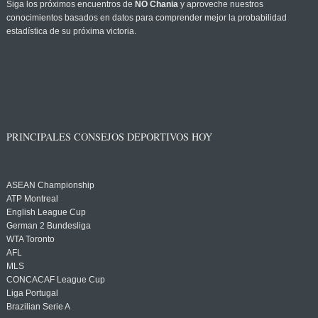
Siga los próximos encuentros de
NO Chania
y aproveche nuestros
conocimientos basados en datos para comprender mejor la probabilidad
estadística de su próxima victoria.
PRINCIPALES CONSEJOS DEPORTIVOS HOY
ASEAN Championship
ATP Montreal
English League Cup
German 2 Bundesliga
WTA Toronto
AFL
MLS
CONCACAF League Cup
Liga Portugal
Brazilian Serie A