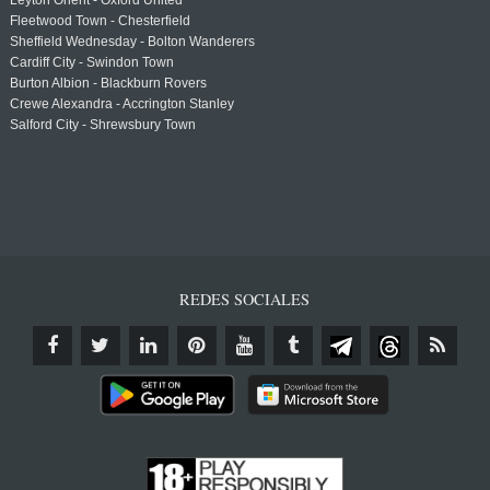
Leyton Orient - Oxford United
Fleetwood Town - Chesterfield
Sheffield Wednesday - Bolton Wanderers
Cardiff City - Swindon Town
Burton Albion - Blackburn Rovers
Crewe Alexandra - Accrington Stanley
Salford City - Shrewsbury Town
REDES SOCIALES