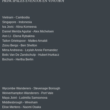
PRINCIPALES EVENTOS EN VIVO HOY
Vietnam - Cambodia
Singapore - Indonesia
Iva Jovic - Alina Korneeva
Daniel Merida Aguilar - Alex Michelsen
Ann Li - Elena Rybakina
Tallon Griekspoor - Matteo Arnaldi
Zizou Bergs - Ben Shelton
Mirra Andreeva - Leylah Annie Fernandez
Botic Van De Zandschulp - Hubert Hurkacz
Bochum - Hertha Berlin
Wycombe Wanderers - Stevenage Borough
Wolverhampton Wanderers - Port Vale
Maya Joint - Ludmilla Samsonova
Middlesbrough - Wrexham
Elise Mertens - Naomi Osaka