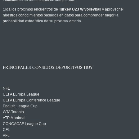
Siga los próximos encuentros de
Turkey U23 W volleyball
y aproveche
nuestros conocimientos basados en datos para comprender mejor la
probabilidad estadística de su próxima victoria.
PRINCIPALES CONSEJOS DEPORTIVOS HOY
NFL
UEFA Europa League
UEFA Europa Conference League
English League Cup
WTA Toronto
ATP Montreal
CONCACAF League Cup
CFL
AFL