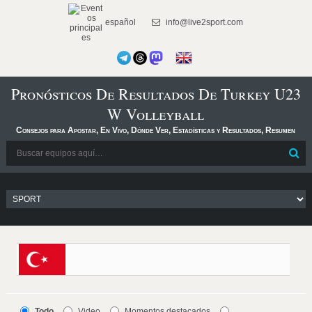
español
info@live2sport.com
Pronósticos De Resultados De Turkey U23
W Volleyball
Consejos para Apostar, En Vivo, Dónde Ver, Estadísticas y Resultados, Resumen
Todo
Video
Momentos destacados