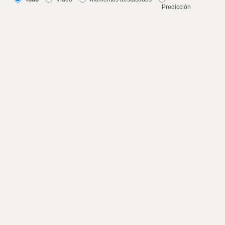
Predicción