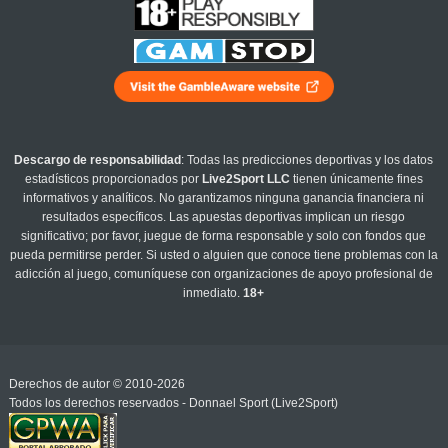
Descargo de responsabilidad
: Todas las predicciones deportivas y los datos
estadísticos proporcionados por
Live2Sport LLC
tienen únicamente fines
informativos y analíticos. No garantizamos ninguna ganancia financiera ni
resultados específicos. Las apuestas deportivas implican un riesgo
significativo; por favor, juegue de forma responsable y solo con fondos que
pueda permitirse perder. Si usted o alguien que conoce tiene problemas con la
adicción al juego, comuníquese con organizaciones de apoyo profesional de
inmediato.
18+
Derechos de autor © 2010-2026
Todos los derechos reservados - Donnael Sport (Live2Sport)