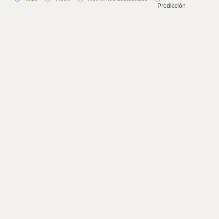
Predicción