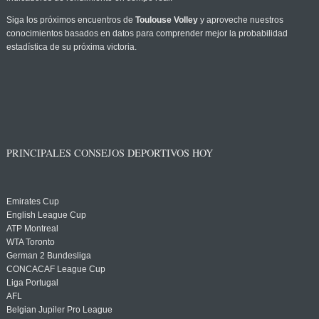
Siga los próximos encuentros de
Toulouse Volley
y aproveche nuestros
conocimientos basados en datos para comprender mejor la probabilidad
estadística de su próxima victoria.
PRINCIPALES CONSEJOS DEPORTIVOS HOY
Emirates Cup
English League Cup
ATP Montreal
WTA Toronto
German 2 Bundesliga
CONCACAF League Cup
Liga Portugal
AFL
Belgian Jupiler Pro League