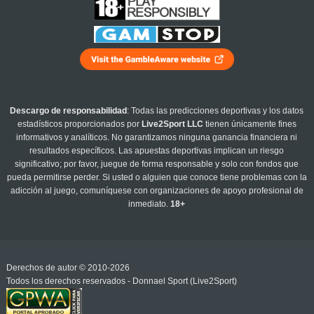
Descargo de responsabilidad
: Todas las predicciones deportivas y los datos
estadísticos proporcionados por
Live2Sport LLC
tienen únicamente fines
informativos y analíticos. No garantizamos ninguna ganancia financiera ni
resultados específicos. Las apuestas deportivas implican un riesgo
significativo; por favor, juegue de forma responsable y solo con fondos que
pueda permitirse perder. Si usted o alguien que conoce tiene problemas con la
adicción al juego, comuníquese con organizaciones de apoyo profesional de
inmediato.
18+
Derechos de autor © 2010-2026
Todos los derechos reservados - Donnael Sport (Live2Sport)