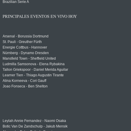
Brazilian Serie A
PRINCIPALES EVENTOS EN VIVO HOY
Arsenal - Borussia Dortmund
St. Pauli - Greuther Fürth
Energie Cottbus - Hannover
Nürnberg - Dynamo Dresden
Mansfield Town - Sheffield United
Ludmilla Samsonova - Elena Rybakina
Tallon Griekspoor - Daniel Merida Aguilar
Learner Tien - Thiago Augustin Tirante
Alina Korneeva - Cori Gauff
Joao Fonseca - Ben Shelton
Leylah Annie Fernandez - Naomi Osaka
Botic Van De Zandschulp - Jakub Mensik