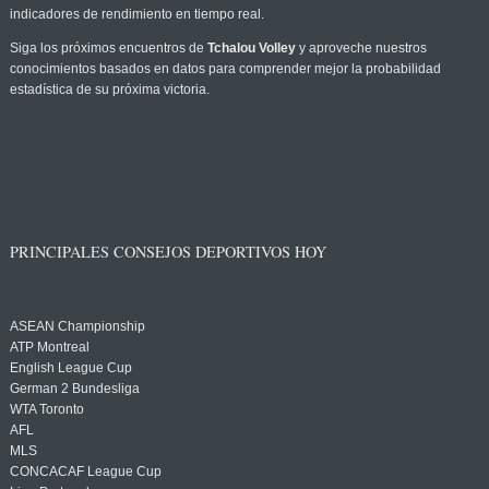
indicadores de rendimiento en tiempo real.
Siga los próximos encuentros de
Tchalou Volley
y aproveche nuestros
conocimientos basados en datos para comprender mejor la probabilidad
estadística de su próxima victoria.
PRINCIPALES CONSEJOS DEPORTIVOS HOY
ASEAN Championship
ATP Montreal
English League Cup
German 2 Bundesliga
WTA Toronto
AFL
MLS
CONCACAF League Cup