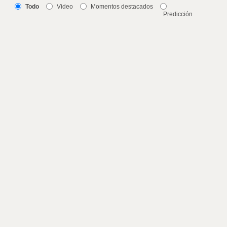
Todo
Video
Momentos destacados
Predicción