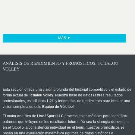
MÁS ▼
ANÁLISIS DE RENDIMIENTO Y PRONÓSTICOS: TCHALOU
VOLLEY
Esta sección ofrece una visión profunda del historial competitivo y el estado de
forma actual de
Tchalou Volley
. Nuestra base de datos rastrea resultados
profesionales, estadísticas H2H y tendencias de rendimiento para brindar una
visión completa de este
Equipo de Vóleibol
.
El motor analítico de
Live2Sport LLC
procesa estas métricas para identificar
patrones que influyen en los resultados futuros. Ya sea la sinergia del equipo
en el fútbol o la consistencia individual en el tenis, nuestros pronósticos se
basan en una evaluación matemática rigurosa de datos históricos e