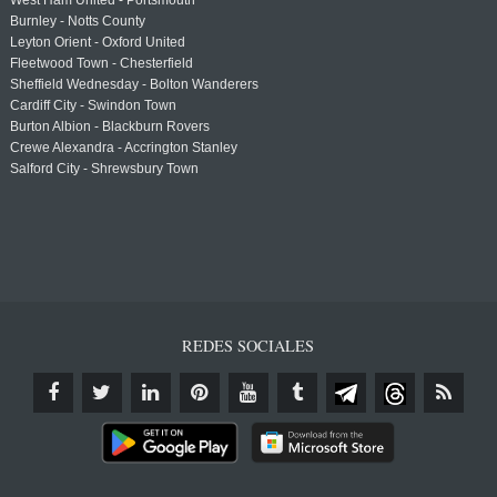
West Ham United - Portsmouth
Burnley - Notts County
Leyton Orient - Oxford United
Fleetwood Town - Chesterfield
Sheffield Wednesday - Bolton Wanderers
Cardiff City - Swindon Town
Burton Albion - Blackburn Rovers
Crewe Alexandra - Accrington Stanley
Salford City - Shrewsbury Town
REDES SOCIALES