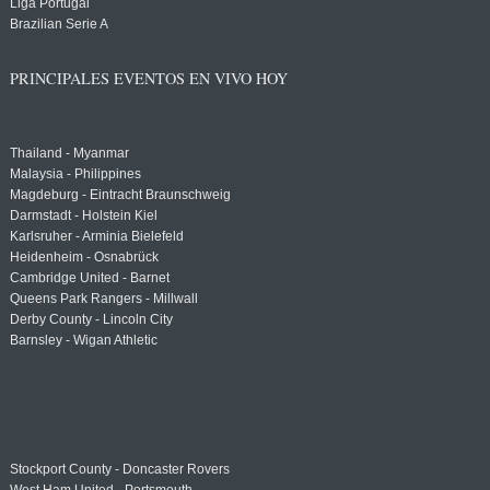
Liga Portugal
Brazilian Serie A
PRINCIPALES EVENTOS EN VIVO HOY
Thailand - Myanmar
Malaysia - Philippines
Magdeburg - Eintracht Braunschweig
Darmstadt - Holstein Kiel
Karlsruher - Arminia Bielefeld
Heidenheim - Osnabrück
Cambridge United - Barnet
Queens Park Rangers - Millwall
Derby County - Lincoln City
Barnsley - Wigan Athletic
Stockport County - Doncaster Rovers