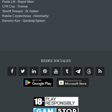
Paide LM - Rapid Wien
CFR Cluj - Tromsø
Sheriff Tiraspol - St. Gallen
Raków Częstochowa - Hammarby
Dynamo Kyiv - Qarabağ Agdam
REDES SOCIALES