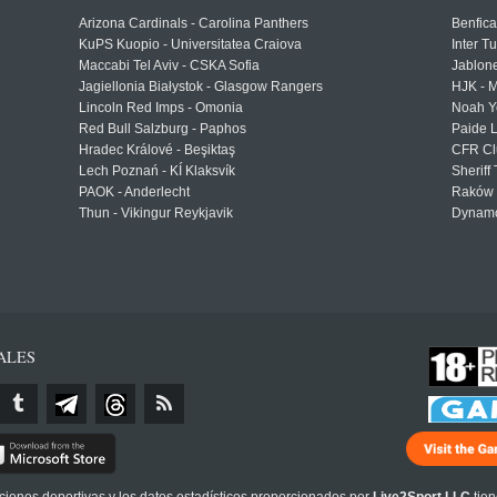
Arizona Cardinals - Carolina Panthers
Benfica
KuPS Kuopio - Universitatea Craiova
Inter T
Maccabi Tel Aviv - CSKA Sofia
Jablon
Jagiellonia Białystok - Glasgow Rangers
HJK - M
Lincoln Red Imps - Omonia
Noah Y
Red Bull Salzburg - Paphos
Paide 
Hradec Králové - Beşiktaş
CFR Cl
Lech Poznań - KÍ Klaksvík
Sheriff 
PAOK - Anderlecht
Raków 
Thun - Vikingur Reykjavik
Dynamo
ALES