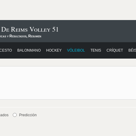
 De Reims Volley 51
ticas y Resultados, Resumen
CESTO
BALONMANO
HOCKEY
VÓLEIBOL
TENIS
CRÍQUET
BÉI
cados
Predicción