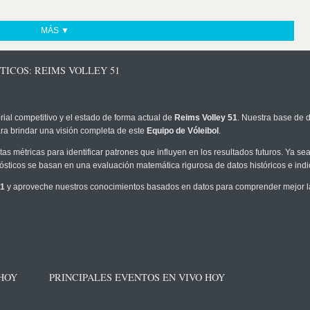
MÁS ▼
TICOS: REIMS VOLLEY 51
rial competitivo y el estado de forma actual de
Reims Volley 51
. Nuestra base de d
ra brindar una visión completa de este
Equipo de Vóleibol
.
as métricas para identificar patrones que influyen en los resultados futuros. Ya sea 
onósticos se basan en una evaluación matemática rigurosa de datos históricos e ind
51
y aproveche nuestros conocimientos basados en datos para comprender mejor la p
 HOY
PRINCIPALES EVENTOS EN VIVO HOY