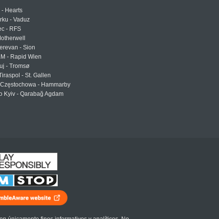
 - Hearts
urku - Vaduz
ec - RFS
otherwell
erevan - Sion
LM - Rapid Wien
uj - Tromsø
Tiraspol - St. Gallen
Częstochowa - Hammarby
 Kyiv - Qarabağ Agdam