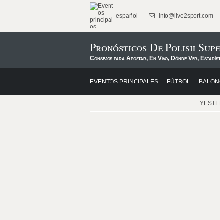
español
info@live2sport.com
Pronósticos De Polish Su
Consejos para Apostar, En Vivo, Dónde Ver, Estadís
EVENTOS PRINCIPALES
FÚTBOL
BALON
YEST