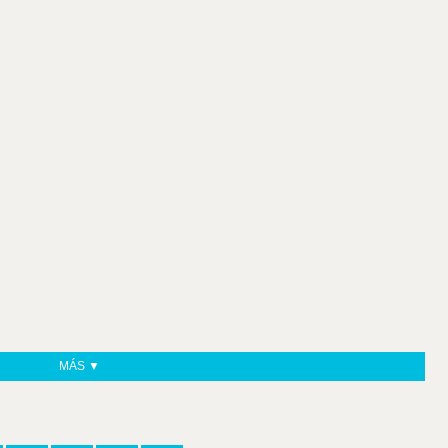
MÁS ▼