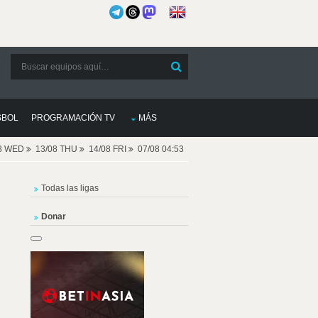
SBOL
PROGRAMACIÓN TV
MÁS
08 WED
13/08 THU
14/08 FRI
07/08 04:53
Todas las ligas
Donar