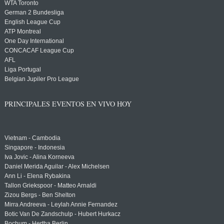
WTA Toronto
German 2 Bundesliga
English League Cup
ATP Montreal
One Day International
CONCACAF League Cup
AFL
Liga Portugal
Belgian Jupiler Pro League
PRINCIPALES EVENTOS EN VIVO HOY
Vietnam - Cambodia
Singapore - Indonesia
Iva Jovic - Alina Korneeva
Daniel Merida Aguilar - Alex Michelsen
Ann Li - Elena Rybakina
Tallon Griekspoor - Matteo Arnaldi
Zizou Bergs - Ben Shelton
Mirra Andreeva - Leylah Annie Fernandez
Botic Van De Zandschulp - Hubert Hurkacz
Bochum - Hertha Berlin