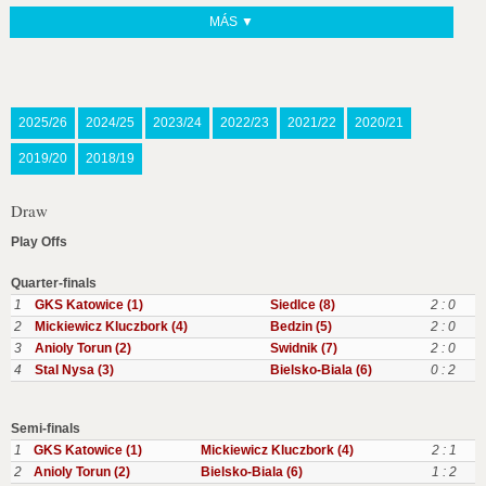
MÁS ▼
2025/26
2024/25
2023/24
2022/23
2021/22
2020/21
2019/20
2018/19
Draw
Play Offs
Quarter-finals
1
GKS Katowice (1)
Siedlce (8)
2 : 0
2
Mickiewicz Kluczbork (4)
Bedzin (5)
2 : 0
3
Anioly Torun (2)
Swidnik (7)
2 : 0
4
Stal Nysa (3)
Bielsko-Biala (6)
0 : 2
Semi-finals
1
GKS Katowice (1)
Mickiewicz Kluczbork (4)
2 : 1
2
Anioly Torun (2)
Bielsko-Biala (6)
1 : 2