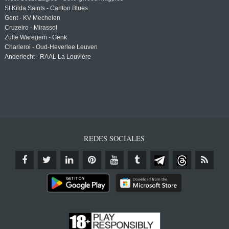
St Kilda Saints - Carlton Blues
Gent - KV Mechelen
Cruzeiro - Mirassol
Zulte Waregem - Genk
Charleroi - Oud-Heverlee Leuven
Anderlecht - RAAL La Louvière
REDES SOCIALES