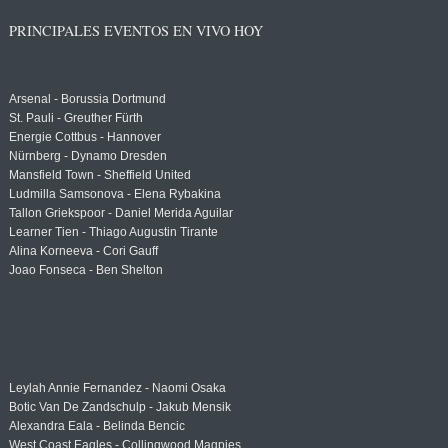
PRINCIPALES EVENTOS EN VIVO HOY
Arsenal - Borussia Dortmund
St. Pauli - Greuther Fürth
Energie Cottbus - Hannover
Nürnberg - Dynamo Dresden
Mansfield Town - Sheffield United
Ludmilla Samsonova - Elena Rybakina
Tallon Griekspoor - Daniel Merida Aguilar
Learner Tien - Thiago Augustin Tirante
Alina Korneeva - Cori Gauff
Joao Fonseca - Ben Shelton
Leylah Annie Fernandez - Naomi Osaka
Botic Van De Zandschulp - Jakub Mensik
Alexandra Eala - Belinda Bencic
West Coast Eagles - Collingwood Magpies