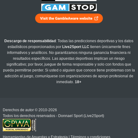
Descargo de responsabilidad
: Todas las predicciones deportivas y los datos
estadísticos proporcionados por
Live2Sport LLC
tienen únicamente fines
informativos y analíticos. No garantizamos ninguna ganancia financiera ni
resultados específicos. Las apuestas deportivas implican un riesgo
significativo; por favor, juegue de forma responsable y solo con fondos que
pueda permitirse perder. Si usted o alguien que conoce tiene problemas con la
adicción al juego, comuníquese con organizaciones de apoyo profesional de
inmediato.
18+
Derechos de autor © 2010-2026
Todos los derechos reservados - Donnael Sport (Live2Sport)
Herramientas de Apuestas y Estrategia
|
Términos y condiciones