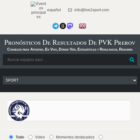
español
info@live2sport.com
Pronósticos De Resultados De PVK Prerov
Consejos para Apostar, En Vivo, Dónde Ver, Estadísticas y Resultados, Resumen
Todo
Video
Momentos destacados