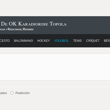
s De OK Karadjordje Topola
ticas y Resultados, Resumen
CESTO
BALONMANO
HOCKEY
VÓLEIBOL
TENIS
CRÍQUET
BÉI
cados
Predicción