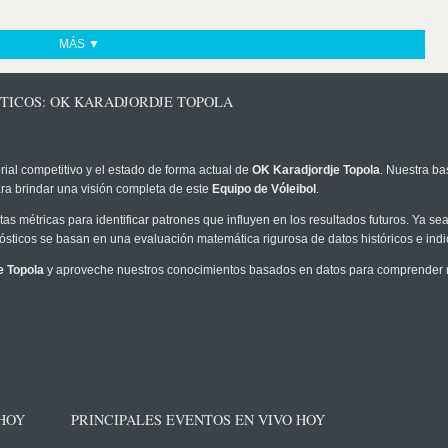
MÁS ▼
STICOS: OK KARADJORDJE TOPOLA
rial competitivo y el estado de forma actual de
OK Karadjordje Topola
. Nuestra ba
ra brindar una visión completa de este
Equipo de Vóleibol
.
as métricas para identificar patrones que influyen en los resultados futuros. Ya sea 
onósticos se basan en una evaluación matemática rigurosa de datos históricos e ind
e Topola
y aproveche nuestros conocimientos basados en datos para comprender me
 HOY
PRINCIPALES EVENTOS EN VIVO HOY