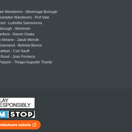
e Wanderers - Stevenage Borough
hampton Wanderers - Port Vale
oint - Ludmilla Samsonova
sbrough - Wrexham
ertens - Naomi Osaka
e Atmane - Jakub Mensik
Townsend - Belinda Bencic
akkari - Cori Gauff
 Ruud - Joao Fonseca
Popyrin - Thiago Augustin Tirante