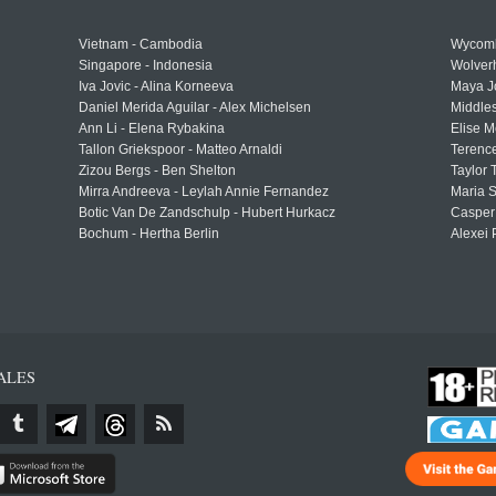
Vietnam - Cambodia
Wycomb
Singapore - Indonesia
Wolver
Iva Jovic - Alina Korneeva
Maya J
Daniel Merida Aguilar - Alex Michelsen
Middle
Ann Li - Elena Rybakina
Elise M
Tallon Griekspoor - Matteo Arnaldi
Terenc
Zizou Bergs - Ben Shelton
Taylor 
Mirra Andreeva - Leylah Annie Fernandez
Maria S
Botic Van De Zandschulp - Hubert Hurkacz
Casper
Bochum - Hertha Berlin
Alexei 
ALES