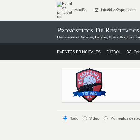
español
info@live2sport.com
Pronósticos De Resultado
Consejos para Apostar, En Vivo, Dónde Ver, Estadís
EVENTOS PRINCIPALES
FÚTBOL
BALON
Todo
Video
Momentos desta