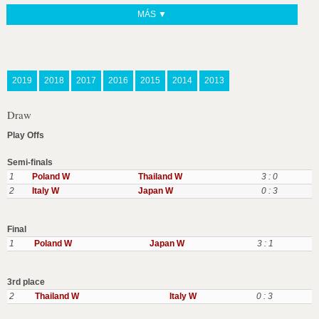
MÁS ▼
2019
2018
2017
2016
2015
2014
2013
Draw
Play Offs
Semi-finals
1
Poland W
Thailand W
3 : 0
2
Italy W
Japan W
0 : 3
Final
1
Poland W
Japan W
3 : 1
3rd place
2
Thailand W
Italy W
0 : 3