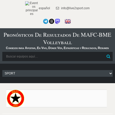
español
info@live2sport.com
Pronósticos De Resultados De MAFC-BME
Volleyball
Consejos para Apostar, En Vivo, Dónde Ver, Estadísticas y Resultados, Resumen