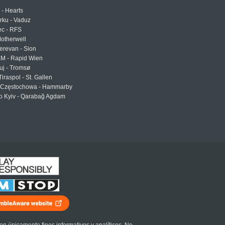
 - Hearts
urku - Vaduz
ec - RFS
otherwell
erevan - Sion
LM - Rapid Wien
uj - Tromsø
Tiraspol - St. Gallen
Częstochowa - Hammarby
 Kyiv - Qarabağ Agdam