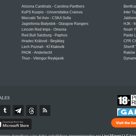
Arizona Cardinals - Carolina Panthers
Benfica
KuPS Kuopio - Universitatea Craiova
Inter T
Maccabi Tel Aviv - CSKA Sofia
Jablon
Jagiellonia Białystok - Glasgow Rangers
HJK - M
Lincoln Red Imps - Omonia
Noah Y
Red Bull Salzburg - Paphos
Paide 
Hradec Králové - Beşiktaş
CFR Cl
Lech Poznań - KÍ Klaksvík
Sheriff 
PAOK - Anderlecht
Raków 
Thun - Vikingur Reykjavik
Dynamo
ALES