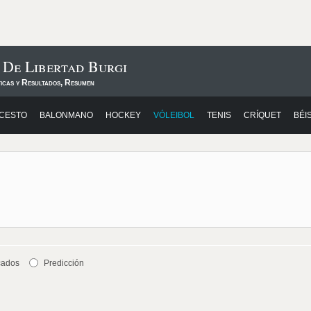
 De Libertad Burgi
ticas y Resultados, Resumen
CESTO
BALONMANO
HOCKEY
VÓLEIBOL
TENIS
CRÍQUET
BÉI
cados
Predicción