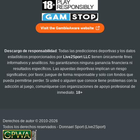
Descargo de responsabilidad
: Todas las predicciones deportivas y los datos
estadísticos proporcionados por
Live2Sport LLC
tienen únicamente fines
informativos y analíticos. No garantizamos ninguna ganancia financiera ni
resultados específicos. Las apuestas deportivas implican un riesgo
significativo; por favor, juegue de forma responsable y solo con fondos que
pueda permitirse perder. Si usted o alguien que conoce tiene problemas con la
adicción al juego, comuníquese con organizaciones de apoyo profesional de
inmediato.
18+
Derechos de autor © 2010-2026
Todos los derechos reservados - Donnael Sport (Live2Sport)