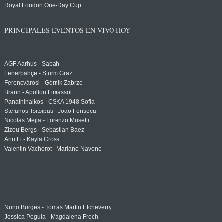
Royal London One-Day Cup
PRINCIPALES EVENTOS EN VIVO HOY
AGF Aarhus - Sabah
Fenerbahçe - Sturm Graz
Ferencvárosi - Górnik Zabrze
Brann - Apollon Limassol
Panathinaikos - CSKA 1948 Sofia
Stefanos Tsitsipas - Joao Fonseca
Nicolas Mejia - Lorenzo Musetti
Zizou Bergs - Sebastian Baez
Ann Li - Kayla Cross
Valentin Vacherot - Mariano Navone
Nuno Borges - Tomas Martin Etcheverry
Jessica Pegula - Magdalena Frech