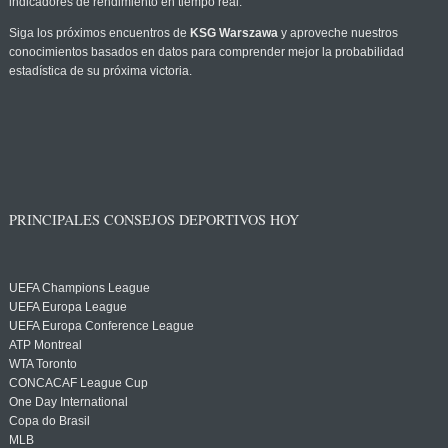
indicadores de rendimiento en tiempo real.
Siga los próximos encuentros de
KSG Warszawa
y aproveche nuestros
conocimientos basados en datos para comprender mejor la probabilidad
estadística de su próxima victoria.
PRINCIPALES CONSEJOS DEPORTIVOS HOY
UEFA Champions League
UEFA Europa League
UEFA Europa Conference League
ATP Montreal
WTA Toronto
CONCACAF League Cup
One Day International
Copa do Brasil
MLB