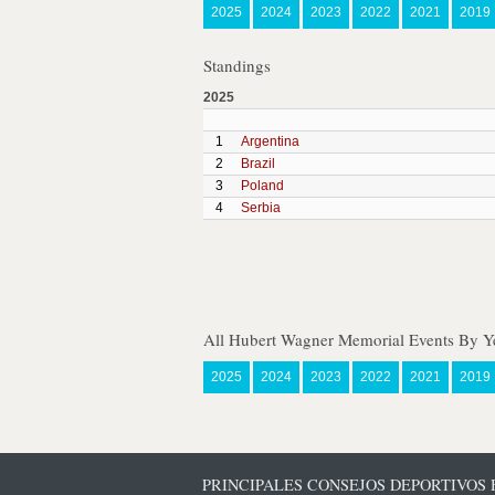
2025
2024
2023
2022
2021
2019
Standings
2025
1
Argentina
2
Brazil
3
Poland
4
Serbia
All Hubert Wagner Memorial Events By Y
2025
2024
2023
2022
2021
2019
PRINCIPALES CONSEJOS DEPORTIVOS