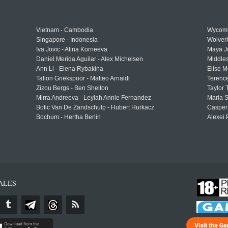
Vietnam - Cambodia
Wycomb
Singapore - Indonesia
Wolver
Iva Jovic - Alina Korneeva
Maya J
Daniel Merida Aguilar - Alex Michelsen
Middle
Ann Li - Elena Rybakina
Elise M
Tallon Griekspoor - Matteo Arnaldi
Terenc
Zizou Bergs - Ben Shelton
Taylor 
Mirra Andreeva - Leylah Annie Fernandez
Maria S
Botic Van De Zandschulp - Hubert Hurkacz
Casper
Bochum - Hertha Berlin
Alexei 
ALES