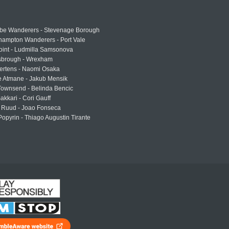
e Wanderers - Stevenage Borough
hampton Wanderers - Port Vale
oint - Ludmilla Samsonova
sbrough - Wrexham
ertens - Naomi Osaka
e Atmane - Jakub Mensik
Townsend - Belinda Bencic
akkari - Cori Gauff
 Ruud - Joao Fonseca
Popyrin - Thiago Augustin Tirante