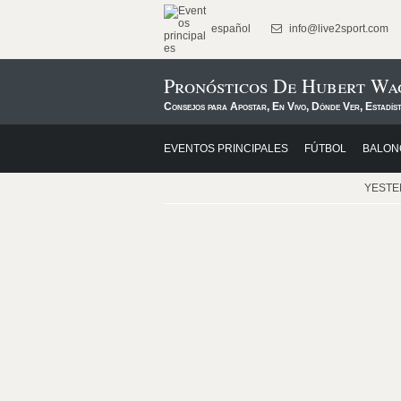
español
info@live2sport.com
Pronósticos De Hubert W
Consejos para Apostar, En Vivo, Dónde Ver, Estadís
EVENTOS PRINCIPALES
FÚTBOL
BALON
YEST