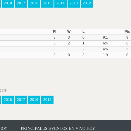
2018
2017
2016
2015
2014
2013
2012
Pl
W
L
Pts
3
3
0
9:1
9
3
2
1
6:4
6
3
1
2
4:6
3
3
0
3
1:9
0
ears
2018
2017
2016
2015
 HOY
PRINCIPALES EVENTOS EN VIVO HOY