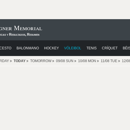
agner Memorial
ticas y Resultados, Resumen
CESTO
BALONMANO
HOCKEY
VÓLEIBOL
TENIS
CRÍQUET
BÉI
ERDAY
TODAY
TOMORROW
09/08 SUN
10/08 MON
11/08 TUE
12/