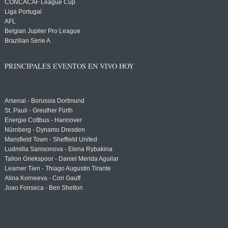
CONCACAF League Cup
Liga Portugal
AFL
Belgian Jupiler Pro League
Brazilian Serie A
PRINCIPALES EVENTOS EN VIVO HOY
Arsenal - Borussia Dortmund
St. Pauli - Greuther Fürth
Energie Cottbus - Hannover
Nürnberg - Dynamo Dresden
Mansfield Town - Sheffield United
Ludmilla Samsonova - Elena Rybakina
Tallon Griekspoor - Daniel Merida Aguilar
Learner Tien - Thiago Augustin Tirante
Alina Korneeva - Cori Gauff
Joao Fonseca - Ben Shelton