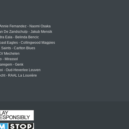
 Annie Fernandez - Naomi Osaka
an De Zandschulp - Jakub Mensik
ra Eala - Belinda Bencic
oast Eagles - Collingwood Magpies
a Saints - Carlton Blues
 KV Mechelen
o - Mirassol
Waregem - Genk
roi - Oud-Heverlee Leuven
cht - RAAL La Louvière