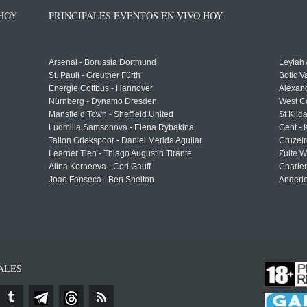
 HOY
PRINCIPALES EVENTOS EN VIVO HOY
Arsenal - Borussia Dortmund
Leylah
St. Pauli - Greuther Fürth
Botic V
Energie Cottbus - Hannover
Alexand
Nürnberg - Dynamo Dresden
West C
Mansfield Town - Sheffield United
St Kild
Ludmilla Samsonova - Elena Rybakina
Gent -
Tallon Griekspoor - Daniel Merida Aguilar
Cruzeir
Learner Tien - Thiago Augustin Tirante
Zulte 
Alina Korneeva - Cori Gauff
Charle
Joao Fonseca - Ben Shelton
Anderle
ALES