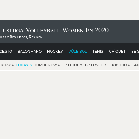
ruusliiga Volleyball Women En 2020
ticas y Resultados, Resumen
CESTO
BALONMANO
HOCKEY
VÓLEIBOL
TENIS
CRÍQUET
BÉI
ERDAY
TODAY
TOMORROW
11/08 TUE
12/08 WED
13/08 THU
14/