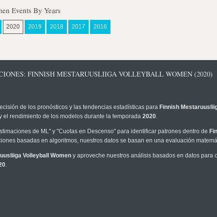
men Events By Years
2020
2019
2018
2017
2016
CIONES: FINNISH MESTARUUSLIIGA VOLLEYBALL WOMEN (2020)
ecisión de los pronósticos y las tendencias estadísticas para
Finnish Mestaruuslii
I y el rendimiento de los modelos durante la temporada
2020
.
timaciones de ML" y "Cuotas en Descenso" para identificar patrones dentro de
Fi
iones basadas en algoritmos, nuestros datos se basan en una evaluación matemáti
uusliiga Volleyball Women
y aproveche nuestros análisis basados en datos para c
20
.