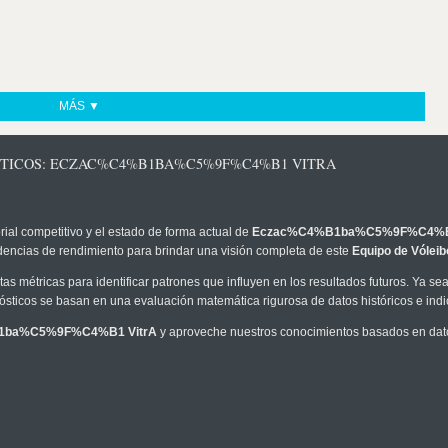
MÁS ▼
ÓSTICOS: ECZAC%C4%B1BA%C5%9F%C4%B1 VITRA
rial competitivo y el estado de forma actual de
Eczac%C4%B1ba%C5%9F%C4%B1
ndencias de rendimiento para brindar una visión completa de este
Equipo de Vóleib
as métricas para identificar patrones que influyen en los resultados futuros. Ya sea 
onósticos se basan en una evaluación matemática rigurosa de datos históricos e ind
1ba%C5%9F%C4%B1 VitrA
y aproveche nuestros conocimientos basados en dat