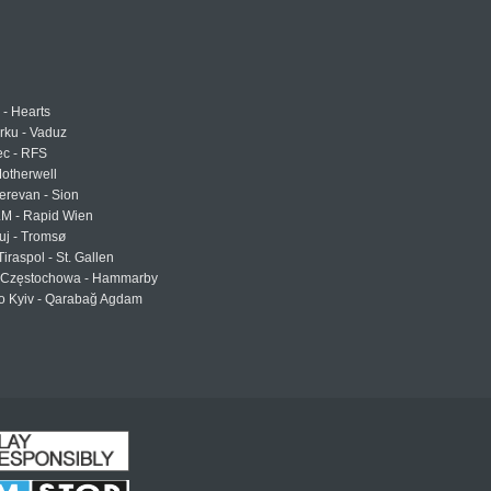
 - Hearts
urku - Vaduz
ec - RFS
otherwell
erevan - Sion
LM - Rapid Wien
uj - Tromsø
Tiraspol - St. Gallen
Częstochowa - Hammarby
 Kyiv - Qarabağ Agdam