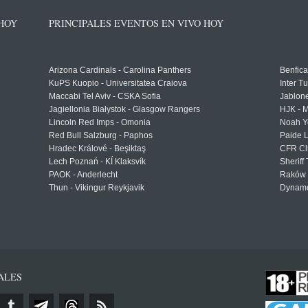
 HOY
PRINCIPALES EVENTOS EN VIVO HOY
Arizona Cardinals - Carolina Panthers
Benfica
KuPS Kuopio - Universitatea Craiova
Inter T
Maccabi Tel Aviv - CSKA Sofia
Jablon
Jagiellonia Białystok - Glasgow Rangers
HJK - M
Lincoln Red Imps - Omonia
Noah Y
Red Bull Salzburg - Paphos
Paide 
Hradec Králové - Beşiktaş
CFR Cl
Lech Poznań - KÍ Klaksvík
Sheriff 
PAOK - Anderlecht
Raków 
Thun - Vikingur Reykjavik
Dynamo
ALES