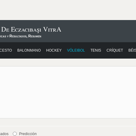
 De Eczacıbaşı VitrA
ticas y Resultados, Resumen
CESTO
BALONMANO
HOCKEY
VÓLEIBOL
TENIS
CRÍQUET
BÉI
cados
Predicción