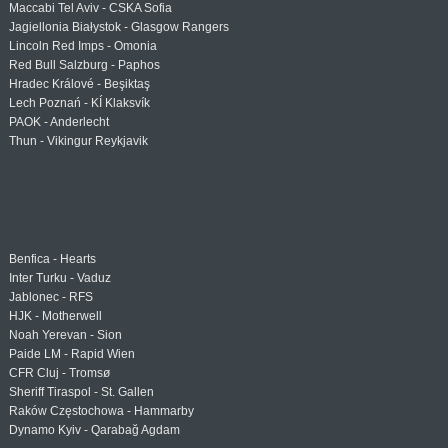
Maccabi Tel Aviv - CSKA Sofia
Jagiellonia Białystok - Glasgow Rangers
Lincoln Red Imps - Omonia
Red Bull Salzburg - Paphos
Hradec Králové - Beşiktaş
Lech Poznań - KÍ Klaksvík
PAOK - Anderlecht
Thun - Vikingur Reykjavik
Benfica - Hearts
Inter Turku - Vaduz
Jablonec - RFS
HJK - Motherwell
Noah Yerevan - Sion
Paide LM - Rapid Wien
CFR Cluj - Tromsø
Sheriff Tiraspol - St. Gallen
Raków Częstochowa - Hammarby
Dynamo Kyiv - Qarabağ Agdam